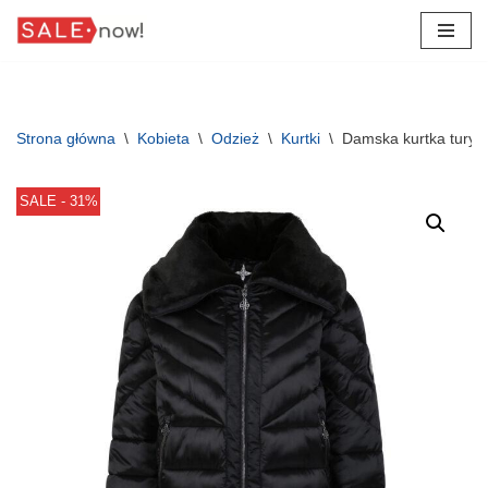
Przejdź
do
treści
Strona główna
\
Kobieta
\
Odzież
\
Kurtki
\
Damska kurtka turys
SALE - 31%