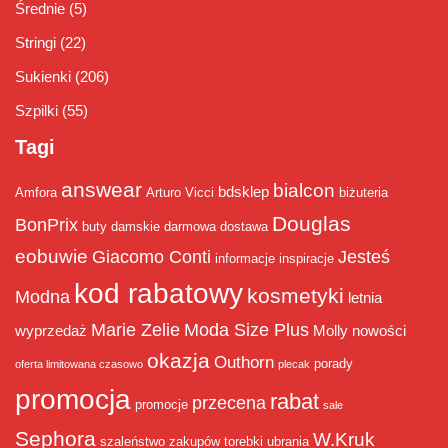
Średnie
(5)
Stringi
(22)
Sukienki
(206)
Szpilki
(55)
Tagi
answear
bialcon
bdsklep
Amfora
Arturo Vicci
biżuteria
Douglas
BonPrix
buty damskie
darmowa dostawa
eobuwie
Giacomo Conti
Jesteś
informacje
inspiracje
kod rabatowy
kosmetyki
Modna
letnia
Marie Zelie
Moda Size Plus
wyprzedaż
Molly
nowości
okazja
Outhorn
porady
oferta limitowana czasowo
plecak
promocja
rabat
przecena
promocje
sale
Sephora
W.Kruk
szaleństwo zakupów
torebki
ubrania