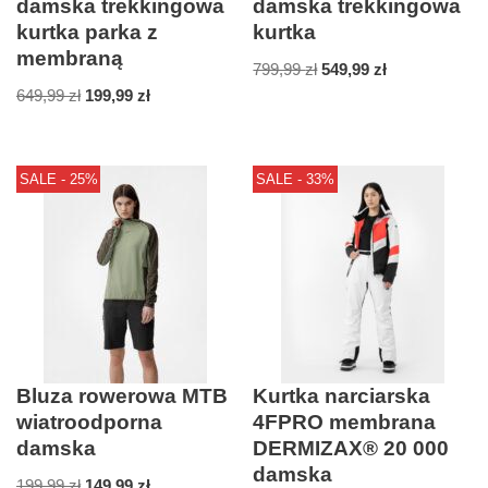
damska trekkingowa
damska trekkingowa
kurtka parka z
kurtka
membraną
799,99
zł
549,99
zł
649,99
zł
199,99
zł
SALE - 25%
SALE - 33%
Bluza rowerowa MTB
Kurtka narciarska
wiatroodporna
4FPRO membrana
damska
DERMIZAX® 20 000
damska
199,99
zł
149,99
zł