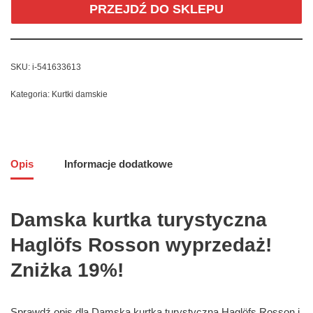
PRZEJDŹ DO SKLEPU
SKU:
i-541633613
Kategoria:
Kurtki damskie
Opis
Informacje dodatkowe
Damska kurtka turystyczna
Haglöfs Rosson wyprzedaż!
Zniżka 19%!
Sprawdź opis dla Damska kurtka turystyczna Haglöfs Rosson i