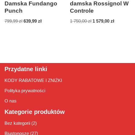
Damska Fundango
damska Rossignol W
Punch
Controle
799,99
zł
639,99
zł
1 750,00
zł
1 579,00
zł
Przydatne linki
KODY RABATOWE I ZNIŻKI
Polityka prywatności
O nas
Kategorie produktów
Bez kategorii
(2)
Biustonosze
(27)