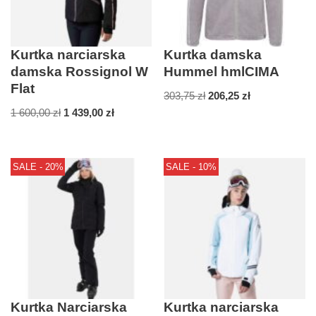
Kurtka narciarska
Kurtka damska
damska Rossignol W
Hummel hmlCIMA
Flat
303,75
zł
206,25
zł
1 600,00
zł
1 439,00
zł
SALE - 20%
SALE - 10%
Kurtka Narciarska
Kurtka narciarska