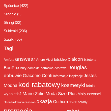
Spódnice
(422)
Średnie
(5)
Stringi
(22)
Sukienki
(206)
Szpilki
(55)
Tagi
answear
bialcon
bdsklep
Amfora
Arturo Vicci
biżuteria
Douglas
BonPrix
buty damskie
darmowa dostawa
eobuwie
Giacomo Conti
Jesteś
informacje
inspiracje
kod rabatowy
kosmetyki
Modna
letnia
Marie Zelie
Moda Size Plus
wyprzedaż
Molly
nowości
okazja
Outhorn
porady
oferta limitowana czasowo
plecak
promocja