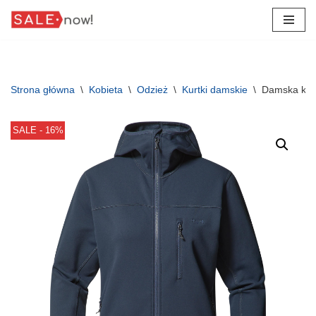
Przejdź
do
treści
Strona główna
\
Kobieta
\
Odzież
\
Kurtki damskie
\
Damska kurt
SALE - 16%