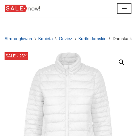
Przejdź
do
treści
Strona główna
\
Kobieta
\
Odzież
\
Kurtki damskie
\
Damska kur
SALE - 25%