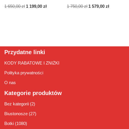
1 650,00
zł
1 199,00
zł
1 750,00
zł
1 579,00
zł
Przydatne linki
KODY RABATOWE I ZNIŻKI
Polityka prywatności
O nas
Kategorie produktów
Bez kategorii
(2)
Biustonosze
(27)
Botki
(1080)