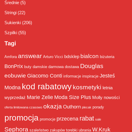
Średnie
(5)
Stringi
(22)
Sukienki
(206)
Szpilki
(55)
Tagi
answear
bialcon
bdsklep
Amfora
Arturo Vicci
biżuteria
Douglas
BonPrix
buty damskie
darmowa dostawa
eobuwie
Giacomo Conti
Jesteś
informacje
inspiracje
kod rabatowy
kosmetyki
Modna
letnia
Marie Zelie
Moda Size Plus
wyprzedaż
Molly
nowości
okazja
Outhorn
porady
oferta limitowana czasowo
plecak
promocja
rabat
przecena
promocje
sale
Sephora
W.Kruk
szaleństwo zakupów
torebki
ubrania