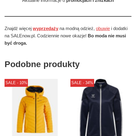
Aktualne informacje o
promocjach i zniżkach
Znajdź więcej
wyprzedaży
na modną odzież,
obuwie
i dodatki
na SALEnow.pl. Codziennie nowe okazje!
Bo moda nie musi
być droga.
Podobne produkty
SALE - 10%
SALE - 34%