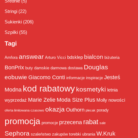
Średnie
(5)
Stringi
(22)
Sukienki
(206)
Szpilki
(55)
Tagi
answear
bialcon
bdsklep
Amfora
Arturo Vicci
biżuteria
Douglas
BonPrix
buty damskie
darmowa dostawa
eobuwie
Giacomo Conti
Jesteś
informacje
inspiracje
kod rabatowy
kosmetyki
Modna
letnia
Marie Zelie
Moda Size Plus
wyprzedaż
Molly
nowości
okazja
Outhorn
porady
oferta limitowana czasowo
plecak
promocja
rabat
przecena
promocje
sale
Sephora
W.Kruk
szaleństwo zakupów
torebki
ubrania