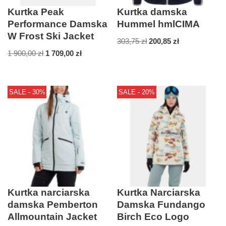
Kurtka Peak
Kurtka damska
Performance Damska
Hummel hmlCIMA
W Frost Ski Jacket
303,75
zł
200,85
zł
1 900,00
zł
1 709,00
zł
SALE - 30%
SALE - 20%
Kurtka narciarska
Kurtka Narciarska
damska Pemberton
Damska Fundango
Allmountain Jacket
Birch Eco Logo