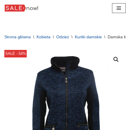
Przejdź
do
treści
Strona główna
\
Kobieta
\
Odzież
\
Kurtki damskie
\
Damska kur
SALE - 54%