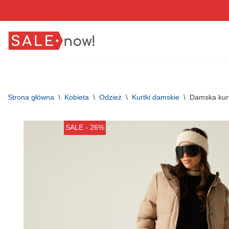
Przejdź
do
treści
Strona główna
\
Kobieta
\
Odzież
\
Kurtki damskie
\
Damska kur
SALE - 26%