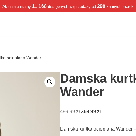
11 168
299
Aktualnie mamy
dostępnych wyprzedaży od
znanych marek
tka ocieplana Wander
Damska kurtk
Wander
499,99
zł
369,99
zł
Damska kurtka ocieplana Wander 