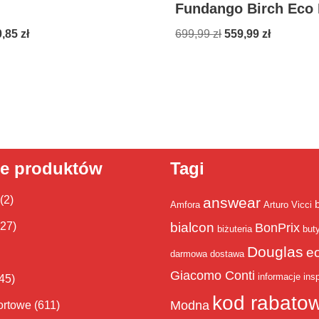
Fundango Birch Eco
0,85
zł
699,99
zł
559,99
zł
ie produktów
Tagi
(2)
answear
Amfora
Arturo Vicci
bialcon
(27)
BonPrix
biżuteria
but
Douglas
e
darmowa dostawa
Giacomo Conti
informacje
insp
45)
kod rabato
Modna
ortowe
(611)