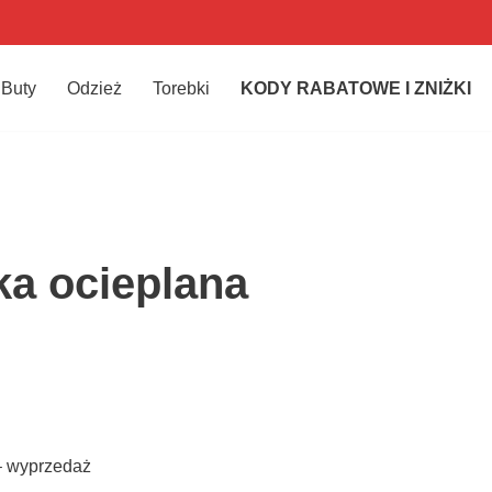
Buty
Odzież
Torebki
KODY RABATOWE I ZNIŻKI
a ocieplana
– wyprzedaż