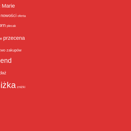
Marie
ż
nowości
oferta
orn
plecak
przecena
je
two zakupów
end
daż
iżka
zniżki