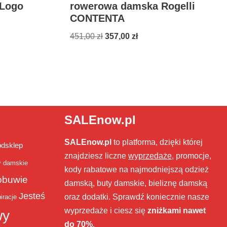
 Logo
rowerowa damska Rogelli
CONTENTA
451,00
zł
357,00
zł
SALEnow.pl
SALEnow.pl
to platforma, dzięki której
bdsklep
znajdziesz liczne
wyprzedaże
, promocje,
y damskie
kody rabatowe na najmodniejszą odzież
obuwie
damską, buty damskie, bieliznę damską
Jesteś
oraz dodatki. Sprawdź koniecznie nasze
iracje
wyprzedaże i ciesz się
zniżkami nawet
wy
do 70%
.