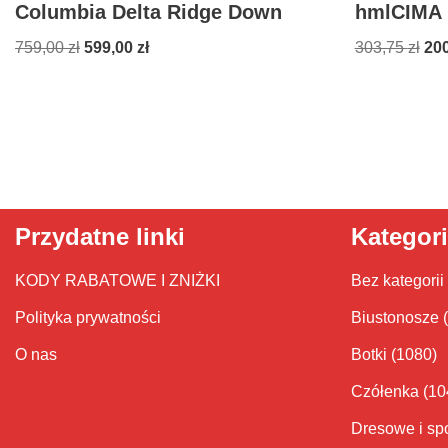
Columbia Delta Ridge Down
hmlCIMA
759,00
zł
599,00
zł
303,75
zł
20
Przydatne linki
Kategor
KODY RABATOWE I ZNIŻKI
Bez kategorii
Polityka prywatności
Biustonosze
O nas
Botki
(1080)
Czółenka
(10
Dresowe i sp