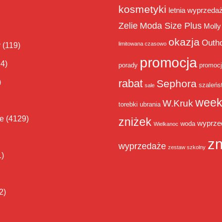
kosmetyki
letnia wyprzeda
Zelie
Moda Size Plus
Molly
okazja
Outh
limitowana czasowo
y
(119)
promocja
14)
porady
promoc
rabat
)
Sephora
szaleńs
sale
week
W.Kruk
torebki
ubrania
ie
(4129)
zniżek
wyprze
woda
Wielkanoc
zn
wyprzedaże
zestaw szkolny
1)
2)