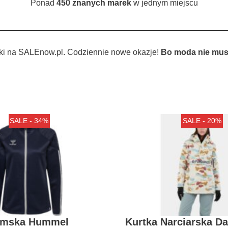
Ponad
450 znanych marek
w jednym miejscu
ki na SALEnow.pl. Codziennie nowe okazje!
Bo moda nie musi
SALE - 34%
SALE - 20%
amska Hummel
Kurtka Narciarska D