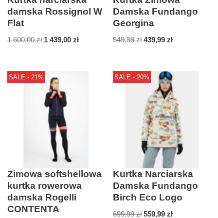
damska Rossignol W
Damska Fundango
Flat
Georgina
1 600,00
zł
1 439,00
zł
549,99
zł
439,99
zł
SALE - 21%
SALE - 20%
Zimowa softshellowa
Kurtka Narciarska
kurtka rowerowa
Damska Fundango
damska Rogelli
Birch Eco Logo
CONTENTA
699,99
zł
559,99
zł