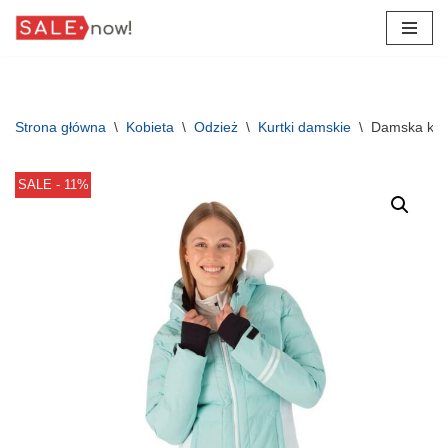
Przejdź
do
treści
Strona główna
\
Kobieta
\
Odzież
\
Kurtki damskie
\
Damska kurt
SALE - 11%