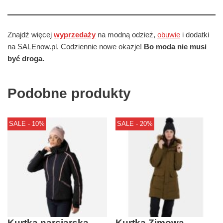
Znajdź więcej
wyprzedaży
na modną odzież,
obuwie
i dodatki
na SALEnow.pl. Codziennie nowe okazje!
Bo moda nie musi
być droga.
Podobne produkty
SALE - 10%
SALE - 20%
Kurtka narciarska
Kurtka Zimowa