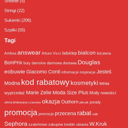
Średnie
(5)
Stringi
(22)
Sukienki
(206)
Szpilki
(55)
Tagi
answear
bialcon
bdsklep
Amfora
Arturo Vicci
biżuteria
Douglas
BonPrix
buty damskie
darmowa dostawa
eobuwie
Giacomo Conti
Jesteś
informacje
inspiracje
kod rabatowy
kosmetyki
Modna
letnia
Marie Zelie
Moda Size Plus
wyprzedaż
Molly
nowości
okazja
Outhorn
porady
oferta limitowana czasowo
plecak
promocja
rabat
przecena
promocje
sale
Sephora
W.Kruk
szaleństwo zakupów
torebki
ubrania