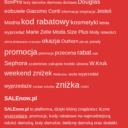
Douglas
BonPrix
buty damskie
darmowa dostawa
eobuwie
Giacomo Conti
Jesteś
informacje
inspiracje
kod rabatowy
kosmetyki
Modna
letnia
Marie Zelie
Moda Size Plus
wyprzedaż
Molly
nowości
okazja
Outhorn
porady
oferta limitowana czasowo
plecak
promocja
rabat
przecena
promocje
sale
Sephora
W.Kruk
szaleństwo zakupów
torebki
ubrania
weekend zniżek
wyprzedaż
woda
Wielkanoc
zniżka
wyprzedaże
zestaw szkolny
zniżki
SALEnow.pl
SALEnow.pl
to platforma, dzięki której znajdziesz liczne
wyprzedaże
, promocje, kody rabatowe na najmodniejszą
odzież damską, buty damskie, bieliznę damską oraz dodatki.