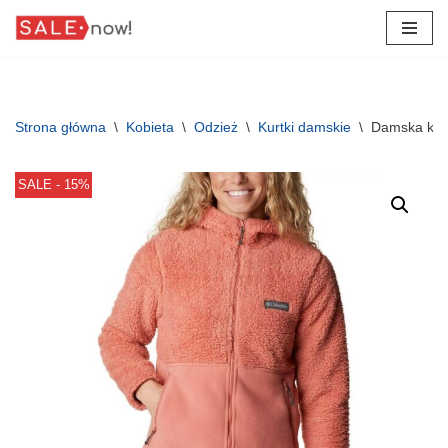
Przejdź
do
treści
Strona główna
\
Kobieta
\
Odzież
\
Kurtki damskie
\
Damska kurt
SALE - 15%