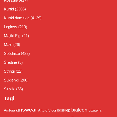
Koszule
(427)
Kurtki
(2305)
Kurtki damskie
(4129)
Leginsy
(213)
Majtki Figi
(21)
Małe
(26)
Spódnice
(422)
Średnie
(5)
Stringi
(22)
Sukienki
(206)
Szpilki
(55)
Tagi
answear
bialcon
bdsklep
Amfora
Arturo Vicci
biżuteria