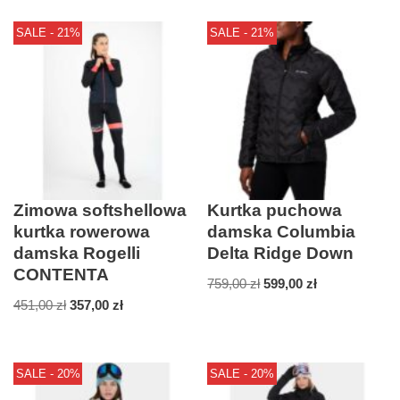
SALE - 21%
SALE - 21%
Zimowa softshellowa
Kurtka puchowa
kurtka rowerowa
damska Columbia
damska Rogelli
Delta Ridge Down
CONTENTA
759,00
zł
599,00
zł
451,00
zł
357,00
zł
SALE - 20%
SALE - 20%