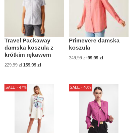
Travel Packaway
Primevere damska
damska koszula z
koszula
krótkim rękawem
349,99
zł
99,99
zł
229,99
zł
159,99
zł
SALE - 47%
SALE - 40%