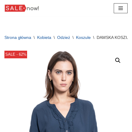
Przejdź
do
treści
Strona główna
\
Kobieta
\
Odzież
\
Koszule
\
DAMSKA KOSZULA 
SALE - 62%