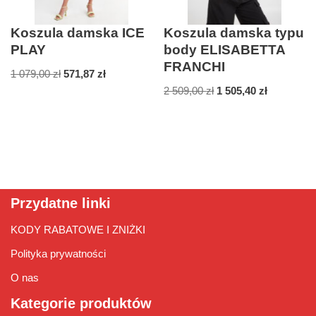
Koszula damska ICE
Koszula damska typu
PLAY
body ELISABETTA
FRANCHI
1 079,00
zł
571,87
zł
2 509,00
zł
1 505,40
zł
Przydatne linki
KODY RABATOWE I ZNIŻKI
Polityka prywatności
O nas
Kategorie produktów