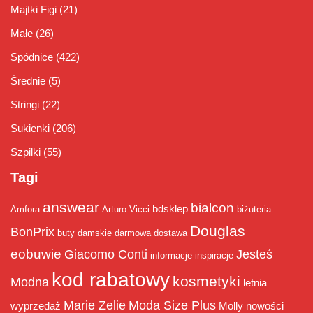
Majtki Figi
(21)
Małe
(26)
Spódnice
(422)
Średnie
(5)
Stringi
(22)
Sukienki
(206)
Szpilki
(55)
Tagi
answear
bialcon
bdsklep
Amfora
Arturo Vicci
biżuteria
Douglas
BonPrix
buty damskie
darmowa dostawa
eobuwie
Giacomo Conti
Jesteś
informacje
inspiracje
kod rabatowy
kosmetyki
Modna
letnia
Marie Zelie
Moda Size Plus
wyprzedaż
Molly
nowości