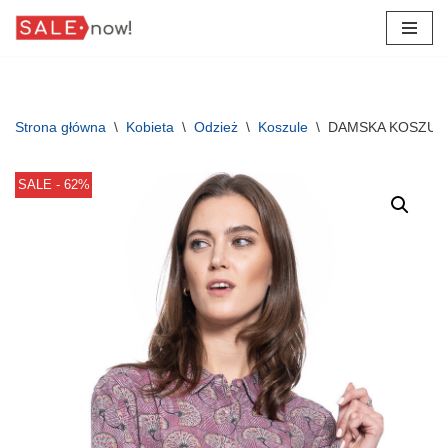
Przejdź
do
treści
Strona główna
\
Kobieta
\
Odzież
\
Koszule
\
DAMSKA KOSZULA
SALE - 62%