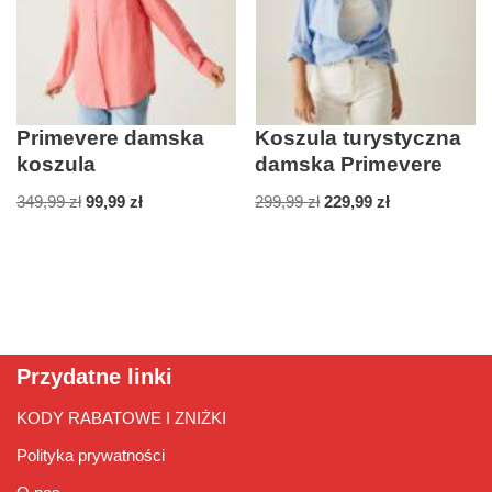
Primevere damska
Koszula turystyczna
koszula
damska Primevere
349,99
zł
99,99
zł
299,99
zł
229,99
zł
Przydatne linki
KODY RABATOWE I ZNIŻKI
Polityka prywatności