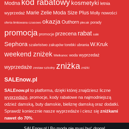
kod rabatowy
kosmetyki
Modna
letnia
Marie Zelie
Moda Size Plus
wyprzedaż
Molly
nowości
okazja
Outhorn
porady
oferta limitowana czasowo
plecak
promocja
rabat
przecena
promocje
sale
Sephora
W.Kruk
szaleństwo zakupów
torebki
ubrania
weekend zniżek
wyprzedaż
woda
Wielkanoc
zniżka
wyprzedaże
zestaw szkolny
zniżki
SALEnow.pl
SALEnow.pl
to platforma, dzięki której znajdziesz liczne
wyprzedaże
, promocje, kody rabatowe na najmodniejszą
odzież damską, buty damskie, bieliznę damską oraz dodatki.
Sprawdź koniecznie nasze wyprzedaże i ciesz się
zniżkami
nawet do 70%
.
SALEnow.pl
| Bo moda nie musi być droga!