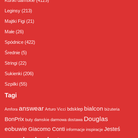
Kurtki damskie
(4129)
Leginsy
(213)
Majtki Figi
(21)
Małe
(26)
Spódnice
(422)
Średnie
(5)
Stringi
(22)
Sukienki
(206)
Szpilki
(55)
Tagi
answear
bialcon
bdsklep
Amfora
Arturo Vicci
biżuteria
Douglas
BonPrix
buty damskie
darmowa dostawa
eobuwie
Giacomo Conti
Jesteś
informacje
inspiracje