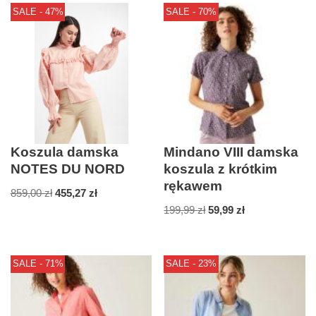
SALE - 47%
SALE - 70%
Koszula damska
Mindano VIII damska
NOTES DU NORD
koszula z krótkim
rękawem
859,00
zł
455,27
zł
199,99
zł
59,99
zł
SALE - 71%
SALE - 23%