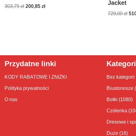
Jacket
303,75
zł
200,85
zł
729,00
zł
51
Przydatne linki
Kategor
KODY RABATOWE I ZNIŻKI
Bez kategorii
Polityka prywatności
Biustonosze
O nas
Botki
(1080)
Czółenka
(10
Dresowe i sp
Duże
(16)