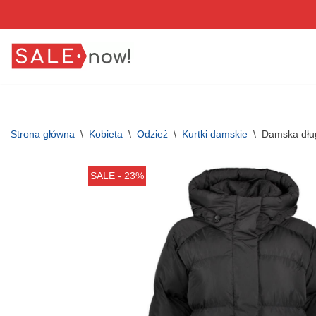
Przejdź
do
treści
Strona główna
\
Kobieta
\
Odzież
\
Kurtki damskie
\
Damska dług
SALE - 23%