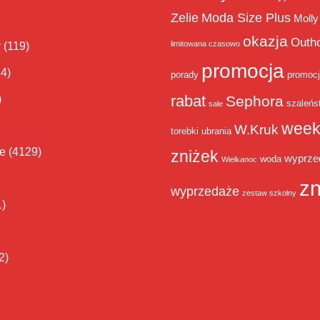
Zelie
Moda Size Plus
Molly
okazja
Outh
limitowana czasowo
y
(119)
promocja
14)
porady
promoc
rabat
)
Sephora
szaleńs
sale
week
W.Kruk
torebki
ubrania
ie
(4129)
zniżek
wyprze
woda
Wielkanoc
zn
wyprzedaże
zestaw szkolny
1)
2)