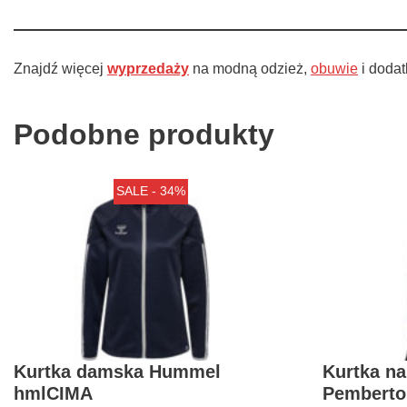
Znajdź więcej
wyprzedaży
na modną odzież,
obuwie
i dodat
Podobne produkty
SALE - 34%
Kurtka damska Hummel
Kurtka n
hmlCIMA
Pemberto