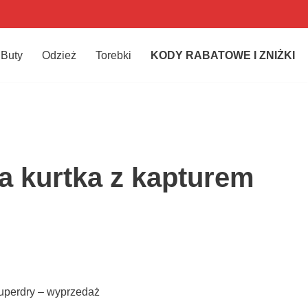
Buty
Odzież
Torebki
KODY RABATOWE I ZNIŻKI
 kurtka z kapturem
uperdry – wyprzedaż