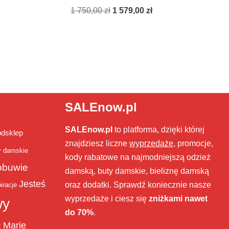
1 750,00
zł
1 579,00
zł
SALEnow.pl
SALEnow.pl
to platforma, dzięki której
bdsklep
znajdziesz liczne
wyprzedaże
, promocje,
y damskie
kody rabatowe na najmodniejszą odzież
obuwie
damską, buty damskie, bieliznę damską
Jesteś
oraz dodatki. Sprawdź koniecznie nasze
iracje
wyprzedaże i ciesz się
zniżkami nawet
wy
do 70%
.
Marie
ż