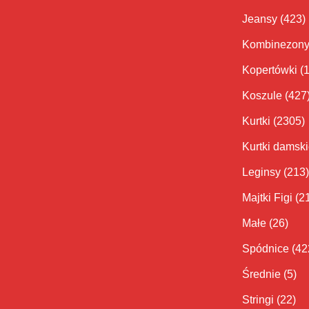
Jeansy
(423)
Kombinezon
Kopertówki
(
Koszule
(427
Kurtki
(2305)
Kurtki damsk
Leginsy
(213)
Majtki Figi
(2
Małe
(26)
Spódnice
(42
Średnie
(5)
Stringi
(22)