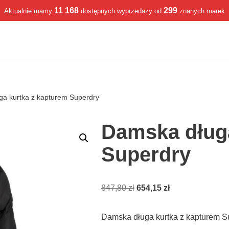
11 168
299
Aktualnie mamy
dostępnych wyprzedaży od
znanych marek
a kurtka z kapturem Superdry
Damska długa
Superdry
847,80
zł
654,15
zł
Damska długa kurtka z kapturem S