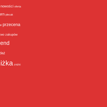
nowości
oferta
orn
plecak
przecena
je
two zakupów
end
daż
iżka
zniżki