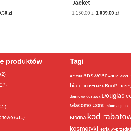
Jacket
0,30
zł
1 150,00
zł
1 039,00
zł
ie produktów
Tagi
(2)
answear
Amfora
Arturo Vicci
bialcon
(27)
BonPrix
biżuteria
but
Douglas
e
darmowa dostawa
Giacomo Conti
informacje
insp
45)
kod rabato
Modna
ortowe
(611)
kosmetyki
letnia wyprzeda