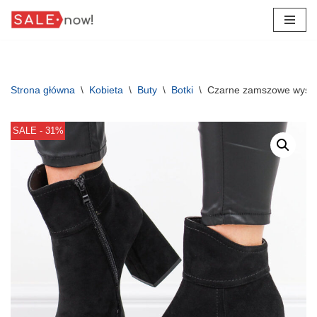
Przejdź
do
treści
Strona główna
\
Kobieta
\
Buty
\
Botki
\
Czarne zamszowe wysoki
SALE - 31%