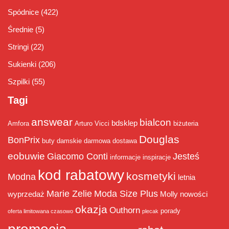
Spódnice
(422)
Średnie
(5)
Stringi
(22)
Sukienki
(206)
Szpilki
(55)
Tagi
answear
bialcon
bdsklep
Amfora
Arturo Vicci
biżuteria
Douglas
BonPrix
buty damskie
darmowa dostawa
eobuwie
Giacomo Conti
Jesteś
informacje
inspiracje
kod rabatowy
kosmetyki
Modna
letnia
Marie Zelie
Moda Size Plus
wyprzedaż
Molly
nowości
okazja
Outhorn
porady
oferta limitowana czasowo
plecak