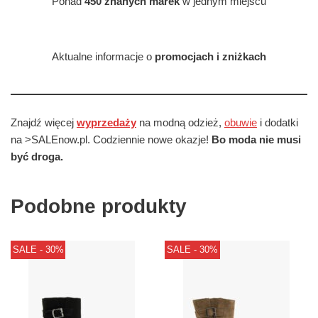
Ponad
450 znanych marek
w jednym miejscu
Aktualne informacje o
promocjach i zniżkach
Znajdź więcej
wyprzedaży
na modną odzież,
obuwie
i dodatki
na >SALEnow.pl. Codziennie nowe okazje!
Bo moda nie musi
być droga.
Podobne produkty
SALE - 30%
SALE - 30%