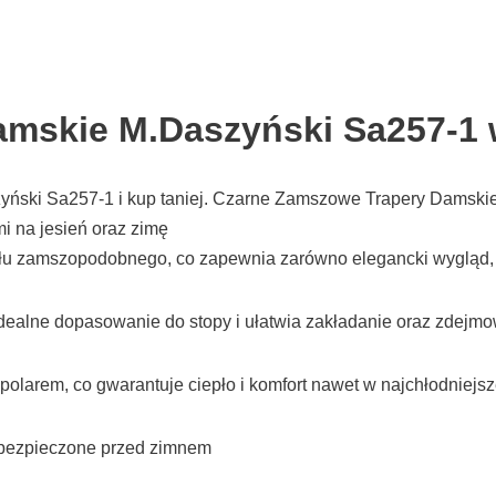
amskie M.Daszyński Sa257-1 
ński Sa257-1 i kup taniej. Czarne Zamszowe Trapery Damskie 
i na jesień oraz zimę
ału zamszopodobnego, co zapewnia zarówno elegancki wygląd, 
idealne dopasowanie do stopy i ułatwia zakładanie oraz zdejm
larem, co gwarantuje ciepło i komfort nawet w najchłodniejsz
zabezpieczone przed zimnem