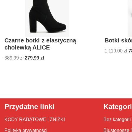
Czarne botki z elastyczną
Botki skó
cholewką ALICE
1 119,00
zł
7
389,99
zł
279,99
zł
Przydatne linki
Kategor
KODY RABATOWE I ZNIŻKI
Bez kategorii
Polityka prywatności
Biustonosze