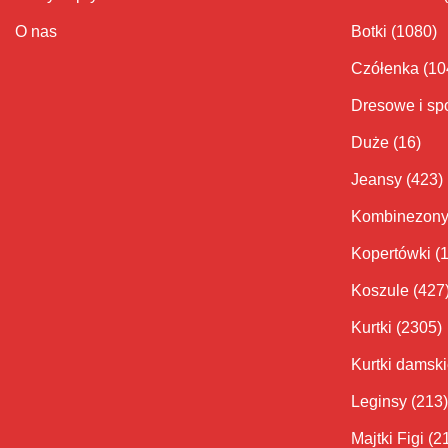
O nas
Botki
(1080)
Czółenka
(10
Dresowe i sp
Duże
(16)
Jeansy
(423)
Kombinezon
Kopertówki
(
Koszule
(427
Kurtki
(2305)
Kurtki damsk
Leginsy
(213)
Majtki Figi
(2