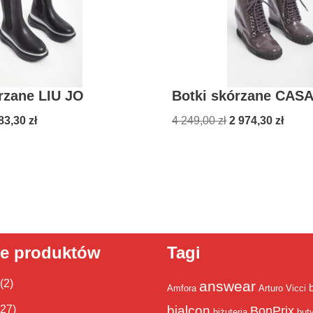
rzane LIU JO
Botki skórzane CAS
83,30
zł
4 249,00
zł
2 974,30
zł
ie produktów
Tagi
(2)
answear
Amfora
Arturo Vicci
bialcon
(27)
BonPrix
biżuteria
but