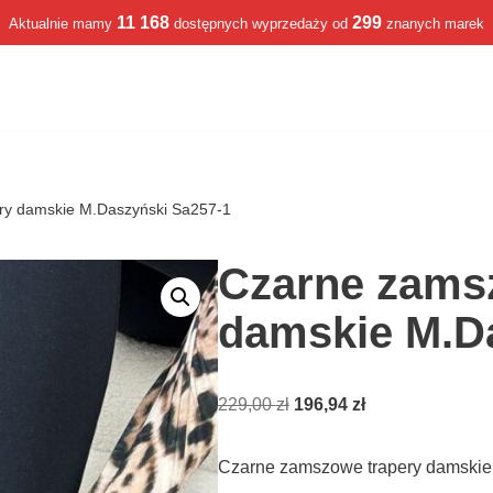
11 168
299
Aktualnie mamy
dostępnych wyprzedaży od
znanych marek
ry damskie M.Daszyński Sa257-1
Czarne zams
damskie M.D
229,00
zł
196,94
zł
Czarne zamszowe trapery damskie