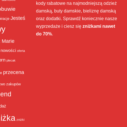
kody rabatowe na najmodniejszą odzież
obuwie
damską, buty damskie, bieliznę damską
Jesteś
oraz dodatki. Sprawdź koniecznie nasze
iracje
wyprzedaże i ciesz się
zniżkami nawet
wy
do 70%
.
Marie
ż
nowości
oferta
orn
plecak
przecena
je
two zakupów
end
daż
iżka
zniżki