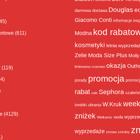
Douglas
e
darmowa dostawa
Giacomo Conti
informacje
insp
45)
kod rabato
Modna
ortowe
(611)
kosmetyki
letnia wyprzeda
Zelie
Moda Size Plus
Molly
okazja
Outh
limitowana czasowo
y
(119)
promocja
14)
porady
promoc
rabat
)
Sephora
szaleńs
sale
week
W.Kruk
torebki
ubrania
ie
(4129)
zniżek
wyprze
woda
Wielkanoc
zn
wyprzedaże
zestaw szkolny
1)