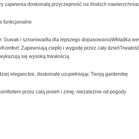
óry zapewnia doskonałą przyczepność na śliskich nawierzchni
le funkcjonalne
: Suwak i sznurowadła dla lepszego dopasowaniaWkładka wewn
ekKomfort: Zapewniają ciepło i wygodę przez cały dzieńTrwało
wykazują się wysoką trwałością
rdziej eleganckie, doskonale uzupełniając Twoją garderobę
omfortem przez całą jesień i zimę, niezależnie od pogody