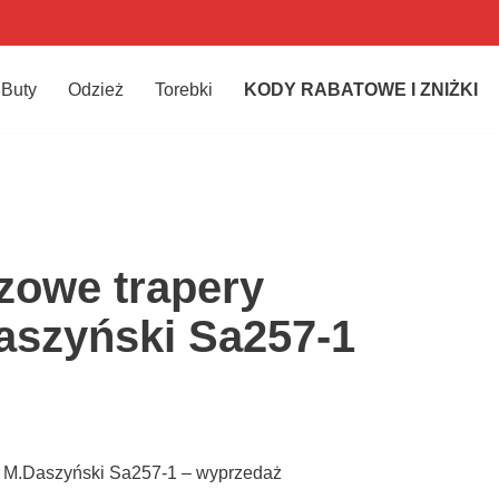
Buty
Odzież
Torebki
KODY RABATOWE I ZNIŻKI
zowe trapery
aszyński Sa257-1
 M.Daszyński Sa257-1 – wyprzedaż