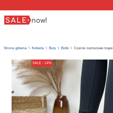
Przejdź
do
treści
Strona główna
\
Kobieta
\
Buty
\
Botki
\
Czarne zamszowe trape
SALE - 14%