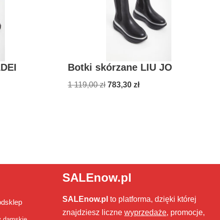
ADEI
Botki skórzane LIU JO
1 119,00
zł
783,30
zł
SALEnow.pl
SALEnow.pl
to platforma, dzięki której
bdsklep
znajdziesz liczne
wyprzedaże
, promocje,
y damskie