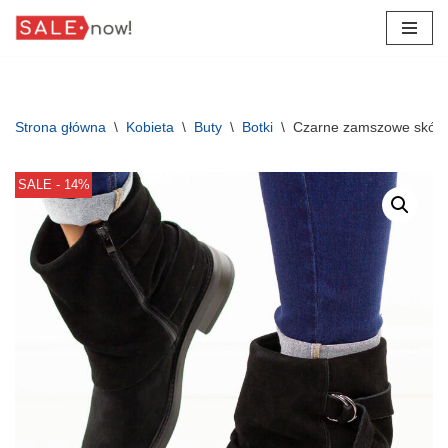
Przejdź
do
treści
Strona główna
\
Kobieta
\
Buty
\
Botki
\
Czarne zamszowe skórz
SALE - 14%