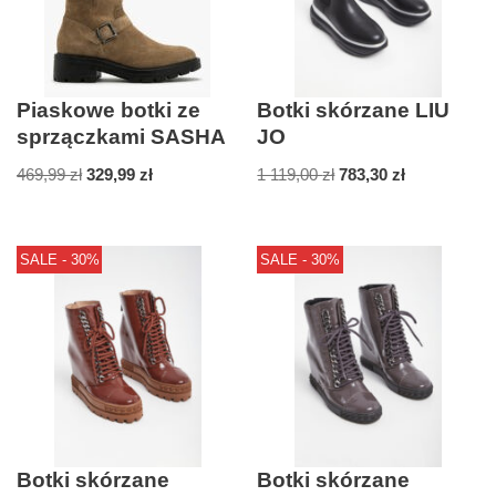
Piaskowe botki ze
Botki skórzane LIU
sprzączkami SASHA
JO
469,99
zł
329,99
zł
1 119,00
zł
783,30
zł
SALE - 30%
SALE - 30%
Botki skórzane
Botki skórzane