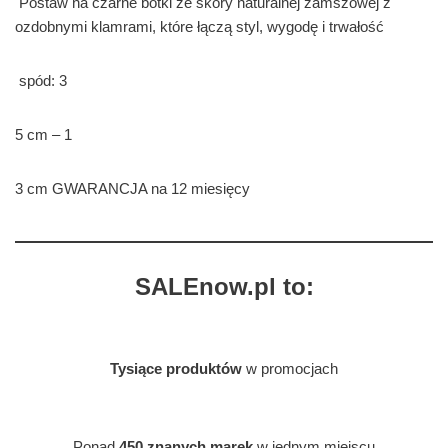
Postaw na czarne botki ze skóry naturalnej zamszowej z
ozdobnymi klamrami, które łączą styl, wygodę i trwałość
spód: 3
5 cm – 1
3 cm GWARANCJA na 12 miesięcy
SALEnow.pl to:
Tysiące produktów
w promocjach
Ponad
450 znanych marek
w jednym miejscu