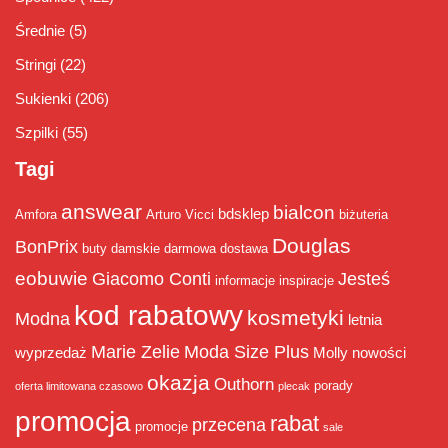
Średnie
(5)
Stringi
(22)
Sukienki
(206)
Szpilki
(55)
Tagi
answear
bialcon
bdsklep
Amfora
Arturo Vicci
biżuteria
Douglas
BonPrix
buty damskie
darmowa dostawa
eobuwie
Giacomo Conti
Jesteś
informacje
inspiracje
kod rabatowy
kosmetyki
Modna
letnia
Marie Zelie
Moda Size Plus
wyprzedaż
Molly
nowości
okazja
Outhorn
porady
oferta limitowana czasowo
plecak
promocja
rabat
przecena
promocje
sale