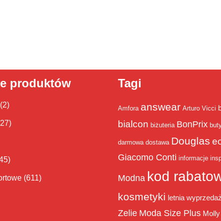
ie produktów
Tagi
(2)
answear
Amfora
Arturo Vicci
bialcon
(27)
BonPrix
biżuteria
but
Douglas
e
darmowa dostawa
Giacomo Conti
informacje
insp
45)
kod rabato
Modna
ortowe
(611)
kosmetyki
letnia wyprzeda
Zelie
Moda Size Plus
Molly