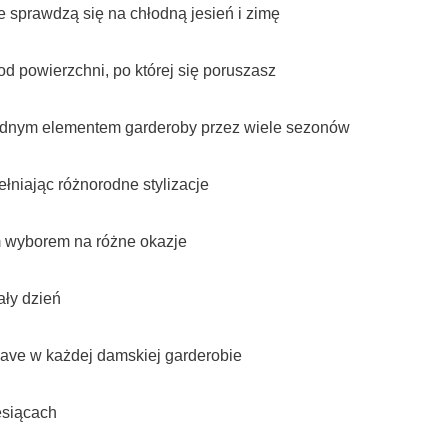
 sprawdzą się na chłodną jesień i zimę
d powierzchni, po której się poruszasz
wodnym elementem garderoby przez wiele sezonów
łniając różnorodne stylizacje
m wyborem na różne okazje
ały dzień
have w każdej damskiej garderobie
esiącach