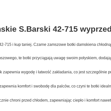
kie S.Barski 42-715 wyprzed
-715 i kup taniej. Czarne zamszowe botki damskiena chłodną j
zowego, te botki przyciągają uwagę swoim połyskiem, dodając
zapewnia wygodę i łatwość zakładania, co jest szczególnie pr
 zapewnia komfort i swobodę dla palców, co czyni te botki ide
znie chroni przed chłodem, zapewniając ciepło i komfort nawet