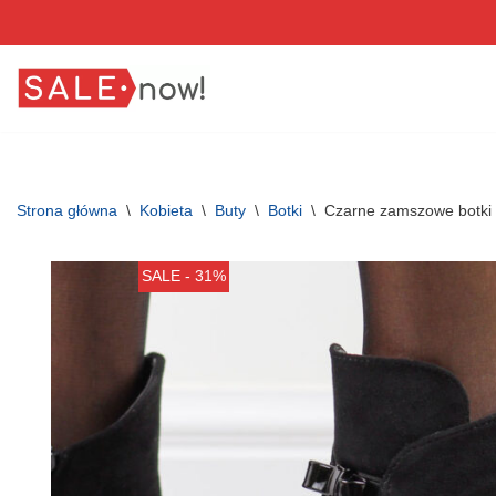
Przejdź
do
treści
Strona główna
\
Kobieta
\
Buty
\
Botki
\
Czarne zamszowe botki 
SALE - 31%