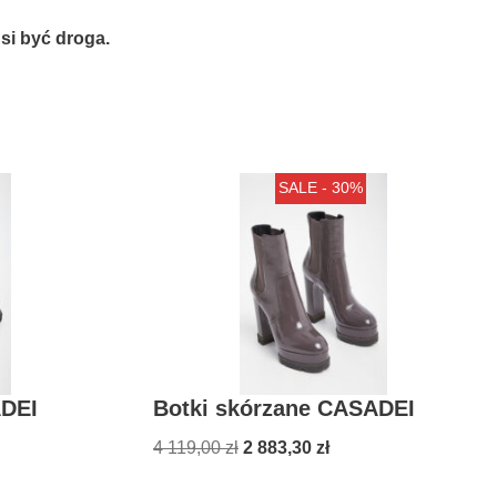
si być droga.
SALE - 30%
ADEI
Botki skórzane CASADEI
4 119,00
zł
2 883,30
zł