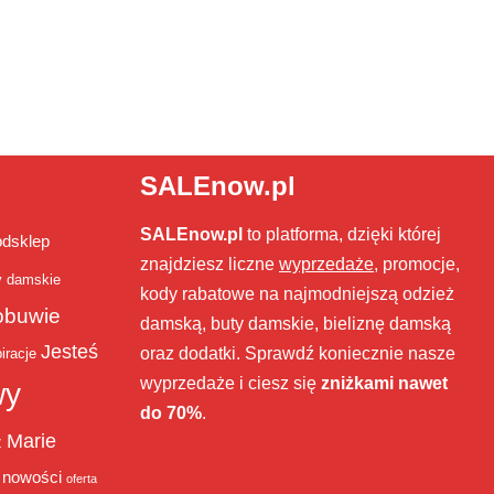
SALEnow.pl
SALEnow.pl
to platforma, dzięki której
bdsklep
znajdziesz liczne
wyprzedaże
, promocje,
y damskie
kody rabatowe na najmodniejszą odzież
obuwie
damską, buty damskie, bieliznę damską
Jesteś
oraz dodatki. Sprawdź koniecznie nasze
iracje
wyprzedaże i ciesz się
zniżkami nawet
wy
do 70%
.
Marie
ż
nowości
oferta