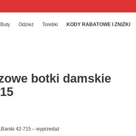
Buty
Odzież
Torebki
KODY RABATOWE I ZNIŻKI
zowe botki damskie
715
.Barski 42-715 – wyprzedaż