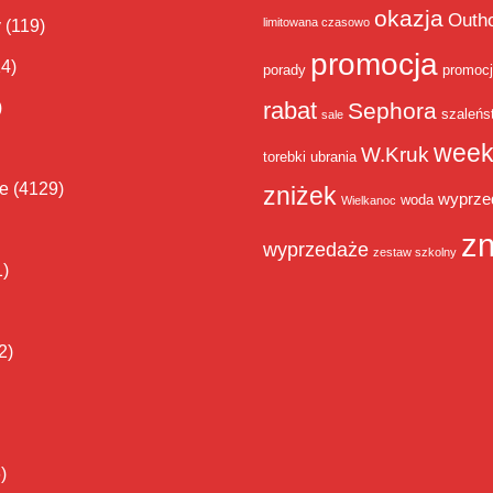
okazja
Outh
limitowana czasowo
y
(119)
promocja
14)
porady
promoc
rabat
)
Sephora
szaleńs
sale
week
W.Kruk
torebki
ubrania
ie
(4129)
zniżek
wyprze
woda
Wielkanoc
zn
wyprzedaże
zestaw szkolny
1)
2)
)