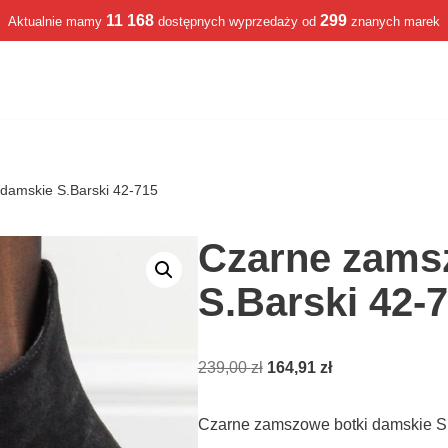
11 168
299
Aktualnie mamy
dostępnych wyprzedaży od
znanych marek
damskie S.Barski 42-715
Czarne zams
S.Barski 42-
239,00
zł
164,91
zł
Czarne zamszowe botki damskie S