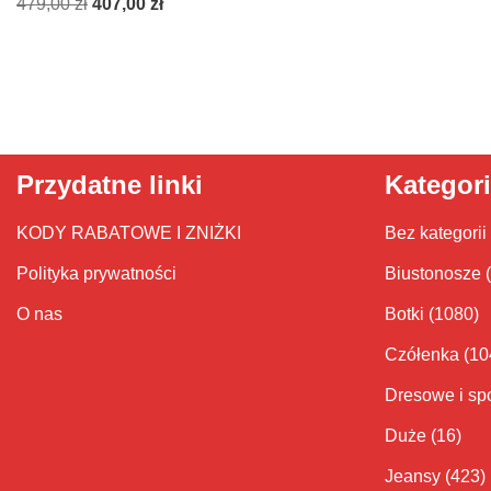
479,00
zł
407,00
zł
Przydatne linki
Kategor
KODY RABATOWE I ZNIŻKI
Bez kategorii
Polityka prywatności
Biustonosze
O nas
Botki
(1080)
Czółenka
(10
Dresowe i sp
Duże
(16)
Jeansy
(423)