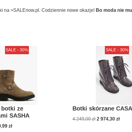
tki na >SALEnow.pl. Codziennie nowe okazje!
Bo moda nie mu
SALE - 30%
SALE - 30%
botki ze
Botki skórzane CAS
ami SASHA
4 249,00
zł
2 974,30
zł
9,99
zł