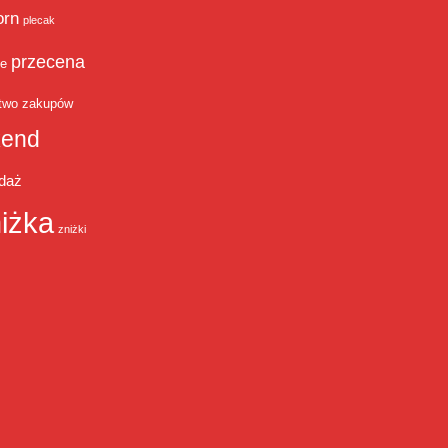
orn
plecak
przecena
je
two zakupów
end
daż
iżka
zniżki