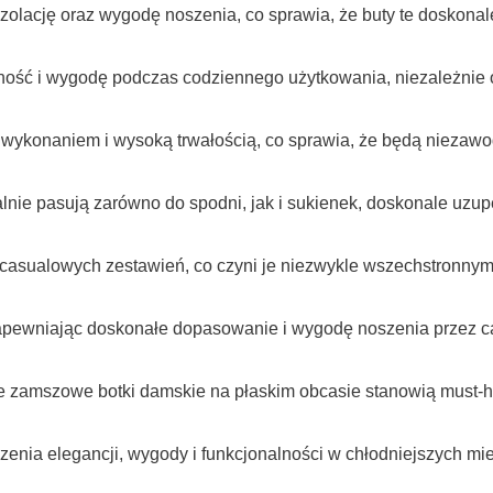
lację oraz wygodę noszenia, co sprawia, że buty te doskonale
lność i wygodę podczas codziennego użytkowania, niezależnie o
m wykonaniem i wysoką trwałością, co sprawia, że będą nieza
lnie pasują zarówno do spodni, jak i sukienek, doskonale uzupe
i casualowych zestawień, co czyni je niezwykle wszechstronny
, zapewniając doskonałe dopasowanie i wygodę noszenia przez c
rne zamszowe botki damskie na płaskim obcasie stanowią must-
zenia elegancji, wygody i funkcjonalności w chłodniejszych mi