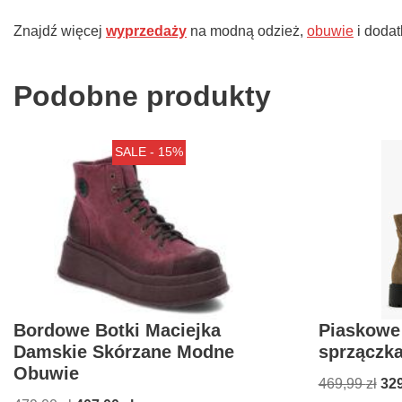
Znajdź więcej
wyprzedaży
na modną odzież,
obuwie
i doda
Podobne produkty
SALE - 15%
Bordowe Botki Maciejka
Piaskowe 
Damskie Skórzane Modne
sprzączk
Obuwie
469,99
zł
32