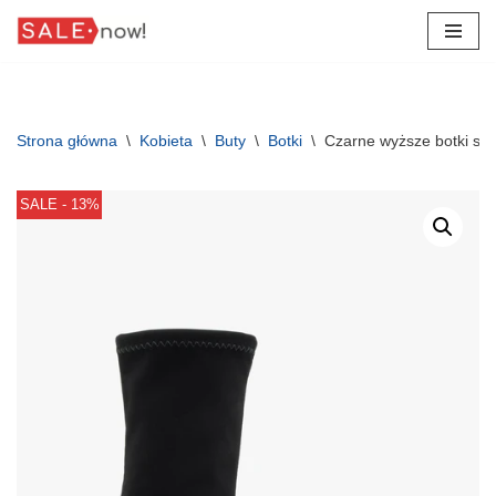
Przejdź
do
treści
Strona główna
\
Kobieta
\
Buty
\
Botki
\
Czarne wyższe botki sk
SALE - 13%