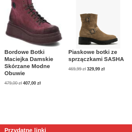
Bordowe Botki
Piaskowe botki ze
Maciejka Damskie
sprzączkami SASHA
Skórzane Modne
469,99
zł
329,99
zł
Obuwie
479,00
zł
407,00
zł
Przydatne linki