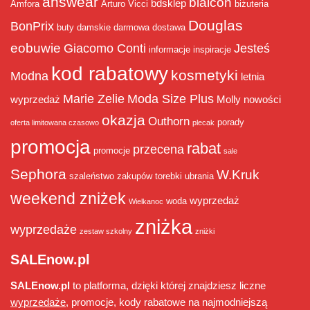
answear
bialcon
bdsklep
Amfora
Arturo Vicci
biżuteria
Douglas
BonPrix
buty damskie
darmowa dostawa
eobuwie
Giacomo Conti
Jesteś
informacje
inspiracje
kod rabatowy
kosmetyki
Modna
letnia
Marie Zelie
Moda Size Plus
wyprzedaż
Molly
nowości
okazja
Outhorn
porady
oferta limitowana czasowo
plecak
promocja
rabat
przecena
promocje
sale
Sephora
W.Kruk
szaleństwo zakupów
torebki
ubrania
weekend zniżek
wyprzedaż
woda
Wielkanoc
zniżka
wyprzedaże
zestaw szkolny
zniżki
SALEnow.pl
SALEnow.pl
to platforma, dzięki której znajdziesz liczne
wyprzedaże
, promocje, kody rabatowe na najmodniejszą