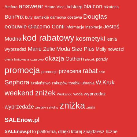
answear
bialcon
bdsklep
Amfora
Arturo Vicci
biżuteria
Douglas
BonPrix
buty damskie
darmowa dostawa
eobuwie
Giacomo Conti
Jesteś
informacje
inspiracje
kod rabatowy
kosmetyki
Modna
letnia
Marie Zelie
Moda Size Plus
wyprzedaż
Molly
nowości
okazja
Outhorn
porady
oferta limitowana czasowo
plecak
promocja
rabat
przecena
promocje
sale
Sephora
W.Kruk
szaleństwo zakupów
torebki
ubrania
weekend zniżek
wyprzedaż
woda
Wielkanoc
zniżka
wyprzedaże
zestaw szkolny
zniżki
SALEnow.pl
SALEnow.pl
to platforma, dzięki której znajdziesz liczne