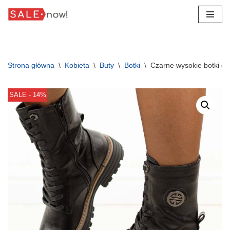
Przejdź
do
treści
Strona główna
\
Kobieta
\
Buty
\
Botki
\
Czarne wysokie botki da
SALE - 14%