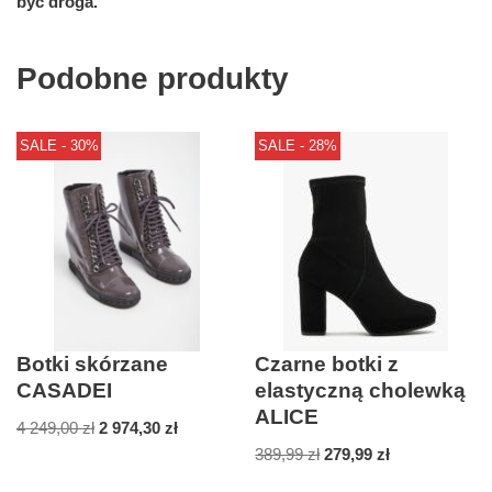
być droga.
Podobne produkty
SALE - 30%
SALE - 28%
Botki skórzane
Czarne botki z
CASADEI
elastyczną cholewką
ALICE
4 249,00
zł
2 974,30
zł
389,99
zł
279,99
zł