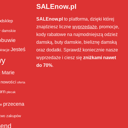
SALEnow.pl
SALEnow.pl
to platforma, dzięki której
bdsklep
znajdziesz liczne
wyprzedaże
, promocje,
y damskie
kody rabatowe na najmodniejszą odzież
obuwie
damską, buty damskie, bieliznę damską
Jesteś
oraz dodatki. Sprawdź koniecznie nasze
iracje
wyprzedaże i ciesz się
zniżkami nawet
wy
do 70%
.
Marie
ż
nowości
oferta
orn
plecak
przecena
je
two zakupów
end