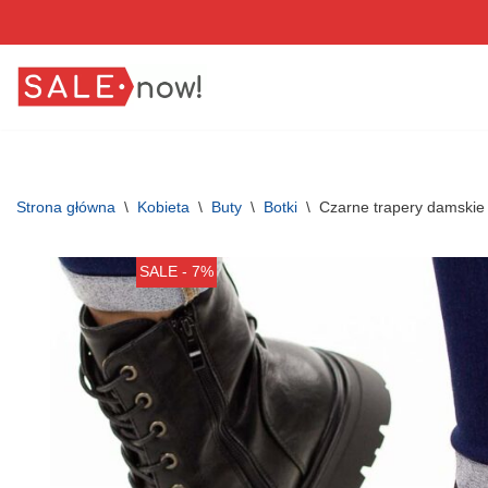
Przejdź
do
treści
Strona główna
\
Kobieta
\
Buty
\
Botki
\
Czarne trapery damskie
SALE - 7%