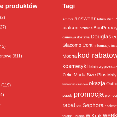
ie produktów
Tagi
(2)
answear
Amfora
Arturo Vicci
bialcon
(27)
BonPrix
biżuteria
but
Douglas
e
darmowa dostawa
Giacomo Conti
informacje
insp
45)
kod rabato
Modna
ortowe
(611)
kosmetyki
letnia wyprzeda
Zelie
Moda Size Plus
Molly
okazja
Outh
limitowana czasowo
y
(119)
promocja
14)
porady
promoc
rabat
)
Sephora
szaleńs
sale
week
W.Kruk
torebki
ubrania