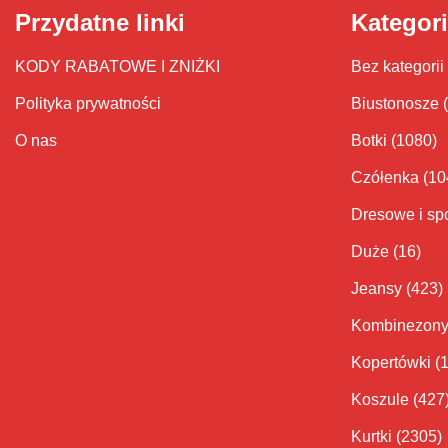
Przydatne linki
Kategor
KODY RABATOWE I ZNIŻKI
Bez kategorii
Polityka prywatności
Biustonosze
O nas
Botki
(1080)
Czółenka
(10
Dresowe i sp
Duże
(16)
Jeansy
(423)
Kombinezon
Kopertówki
(
Koszule
(427
Kurtki
(2305)