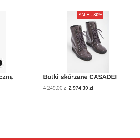
SALE - 30%
yczną
Botki skórzane CASADEI
4 249,00
zł
2 974,30
zł