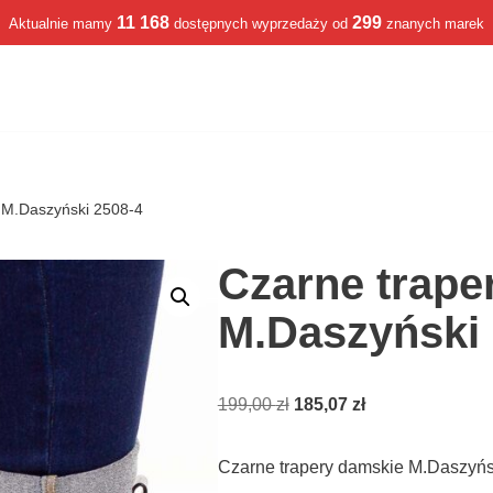
11 168
299
Aktualnie mamy
dostępnych wyprzedaży od
znanych marek
 M.Daszyński 2508-4
Czarne trape
M.Daszyński 
199,00
zł
185,07
zł
Czarne trapery damskie M.Daszyńs