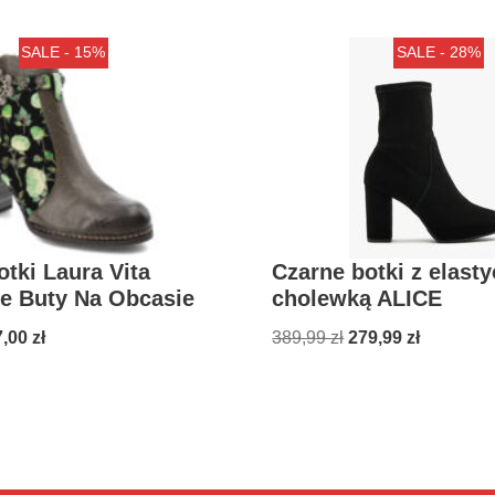
SALE - 15%
SALE - 28%
otki Laura Vita
Czarne botki z elast
e Buty Na Obcasie
cholewką ALICE
7,00
zł
389,99
zł
279,99
zł