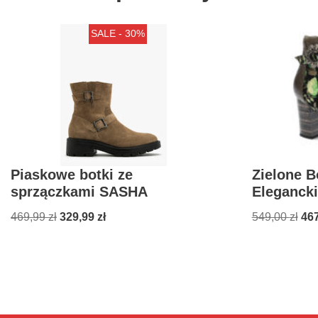
SALE - 30%
Piaskowe botki ze
Zielone B
sprzączkami SASHA
Elegancki
469,99
zł
329,99
zł
549,00
zł
46