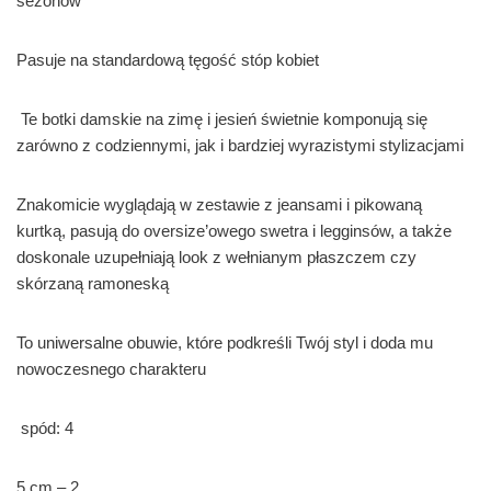
sezonów
Pasuje na standardową tęgość stóp kobiet
Te botki damskie na zimę i jesień świetnie komponują się
zarówno z codziennymi, jak i bardziej wyrazistymi stylizacjami
Znakomicie wyglądają w zestawie z jeansami i pikowaną
kurtką, pasują do oversize’owego swetra i legginsów, a także
doskonale uzupełniają look z wełnianym płaszczem czy
skórzaną ramoneską
To uniwersalne obuwie, które podkreśli Twój styl i doda mu
nowoczesnego charakteru
spód: 4
5 cm – 2