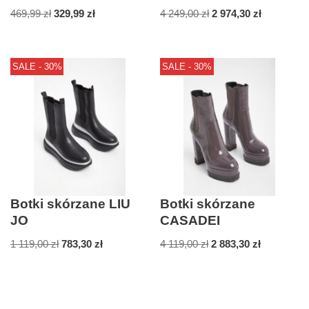
469,99
zł
329,99
zł
4 249,00
zł
2 974,30
zł
SALE - 30%
SALE - 30%
Botki skórzane LIU
Botki skórzane
JO
CASADEI
1 119,00
zł
783,30
zł
4 119,00
zł
2 883,30
zł