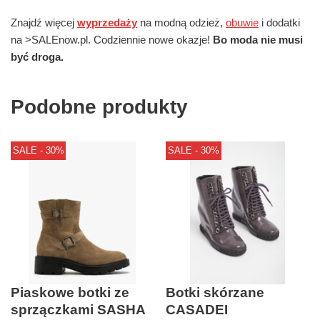
Znajdź więcej
wyprzedaży
na modną odzież,
obuwie
i dodatki
na >SALEnow.pl. Codziennie nowe okazje!
Bo moda nie musi
być droga.
Podobne produkty
SALE - 30%
SALE - 30%
Piaskowe botki ze
Botki skórzane
sprzączkami SASHA
CASADEI