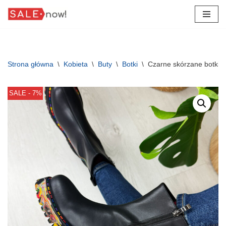
Przejdź
do
treści
Strona główna
\
Kobieta
\
Buty
\
Botki
\
Czarne skórzane botki d
SALE - 7%