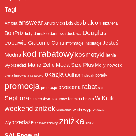
Tagi
answear
bialcon
bdsklep
Amfora
Arturo Vicci
biżuteria
Douglas
BonPrix
buty damskie
darmowa dostawa
eobuwie
Giacomo Conti
Jesteś
informacje
inspiracje
kod rabatowy
kosmetyki
Modna
letnia
Marie Zelie
Moda Size Plus
wyprzedaż
Molly
nowości
okazja
Outhorn
porady
oferta limitowana czasowo
plecak
promocja
rabat
przecena
promocje
sale
Sephora
W.Kruk
szaleństwo zakupów
torebki
ubrania
weekend zniżek
wyprzedaż
woda
Wielkanoc
zniżka
wyprzedaże
zestaw szkolny
zniżki
SALEnow.pl