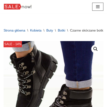
Przejdź
do
treści
Strona główna
\
Kobieta
\
Buty
\
Botki
\
Czarne skórzane botki d
SALE - 14%