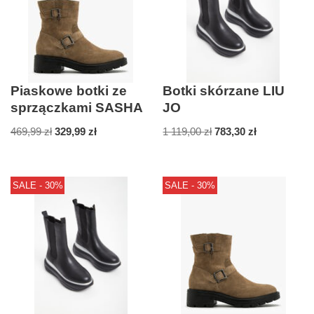
Piaskowe botki ze
Botki skórzane LIU
sprzączkami SASHA
JO
469,99
zł
329,99
zł
1 119,00
zł
783,30
zł
SALE - 30%
SALE - 30%