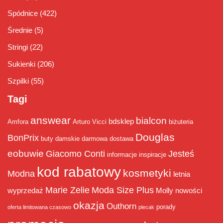
Spódnice
(422)
Średnie
(5)
Stringi
(22)
Sukienki
(206)
Szpilki
(55)
Tagi
answear
bialcon
bdsklep
Amfora
Arturo Vicci
biżuteria
Douglas
BonPrix
buty damskie
darmowa dostawa
eobuwie
Giacomo Conti
Jesteś
informacje
inspiracje
kod rabatowy
kosmetyki
Modna
letnia
Marie Zelie
Moda Size Plus
wyprzedaż
Molly
nowości
okazja
Outhorn
porady
oferta limitowana czasowo
plecak