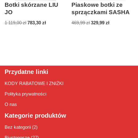
Botki skórzane LIU
Piaskowe botki ze
JO
sprzączkami SASHA
1 119,00
zł
783,30
zł
469,99
zł
329,99
zł
Przydatne linki
KODY RABATOWE I ZNIŻKI
Polityka prywatności
O nas
Kategorie produktów
Bez kategorii
(2)
Biustonosze
(27)