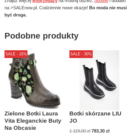
Znajdź więcej
wyprzedaży
na modną odzież,
obuwie
i dodatki
na >SALEnow.pl. Codziennie nowe okazje!
Bo moda nie musi
być droga.
Podobne produkty
SALE - 15%
SALE - 30%
Zielone Botki Laura
Botki skórzane LIU
Vita Eleganckie Buty
JO
Na Obcasie
1 119,00
zł
783,30
zł