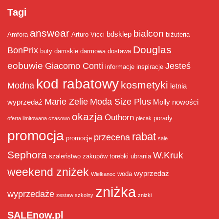
Tagi
answear
bialcon
bdsklep
Amfora
Arturo Vicci
biżuteria
Douglas
BonPrix
buty damskie
darmowa dostawa
eobuwie
Giacomo Conti
Jesteś
informacje
inspiracje
kod rabatowy
kosmetyki
Modna
letnia
Marie Zelie
Moda Size Plus
wyprzedaż
Molly
nowości
okazja
Outhorn
porady
oferta limitowana czasowo
plecak
promocja
rabat
przecena
promocje
sale
Sephora
W.Kruk
szaleństwo zakupów
torebki
ubrania
weekend zniżek
wyprzedaż
woda
Wielkanoc
zniżka
wyprzedaże
zestaw szkolny
zniżki
SALEnow.pl