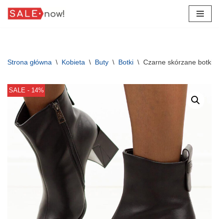
Przejdź
do
treści
Strona główna
\
Kobieta
\
Buty
\
Botki
\
Czarne skórzane botki 
SALE - 14%