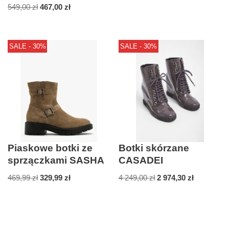
549,00
zł
467,00
zł
SALE - 30%
SALE - 30%
Piaskowe botki ze
Botki skórzane
sprzączkami SASHA
CASADEI
469,99
zł
329,99
zł
4 249,00
zł
2 974,30
zł