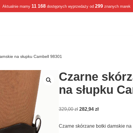
11 168
299
Aktualnie mamy
dostępnych wyprzedaży od
znanych marek
damskie na słupku Cambell 98301
Czarne skórz
na słupku Ca
329,00
zł
282,94
zł
Czarne skórzane botki damskie na