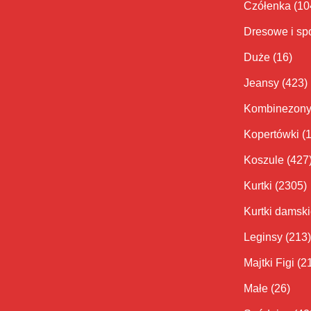
Czółenka
(10
Dresowe i sp
Duże
(16)
Jeansy
(423)
Kombinezon
Kopertówki
(
Koszule
(427
Kurtki
(2305)
Kurtki damsk
Leginsy
(213)
Majtki Figi
(2
Małe
(26)