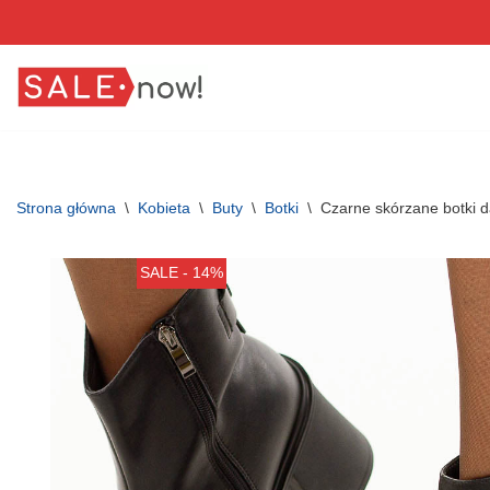
Przejdź
do
treści
Strona główna
\
Kobieta
\
Buty
\
Botki
\
Czarne skórzane botki 
SALE - 14%