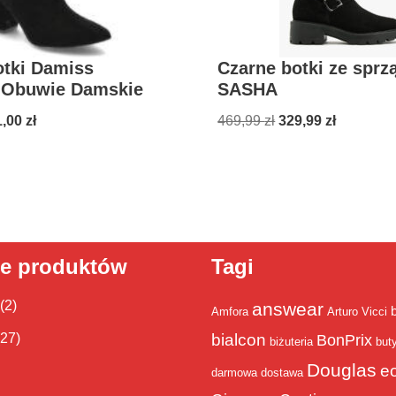
otki Damiss
Czarne botki ze sprz
 Obuwie Damskie
SASHA
1,00
zł
469,99
zł
329,99
zł
ie produktów
Tagi
(2)
answear
Amfora
Arturo Vicci
bialcon
(27)
BonPrix
biżuteria
but
Douglas
e
darmowa dostawa