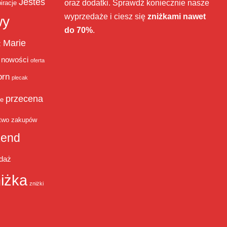
Jesteś
oraz dodatki. Sprawdź koniecznie nasze
iracje
wyprzedaże i ciesz się
zniżkami nawet
wy
do 70%
.
Marie
ż
nowości
oferta
orn
plecak
przecena
je
two zakupów
end
daż
iżka
zniżki