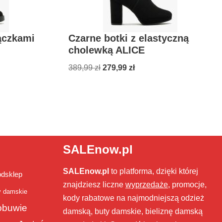
ączkami
Czarne botki z elastyczną
cholewką ALICE
389,99
zł
279,99
zł
SALEnow.pl
SALEnow.pl
to platforma, dzięki której
bdsklep
znajdziesz liczne
wyprzedaże
, promocje,
y damskie
kody rabatowe na najmodniejszą odzież
obuwie
damską, buty damskie, bieliznę damską