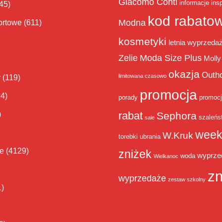
Giacomo Conti
informacje
insp
45)
kod rabato
Modna
ortowe
(611)
kosmetyki
letnia wyprzeda
Zelie
Moda Size Plus
Molly
okazja
Outh
limitowana czasowo
y
(119)
promocja
14)
porady
promoc
rabat
)
Sephora
szaleńs
sale
week
W.Kruk
torebki
ubrania
ie
(4129)
zniżek
wyprze
woda
Wielkanoc
zn
wyprzedaże
zestaw szkolny
1)