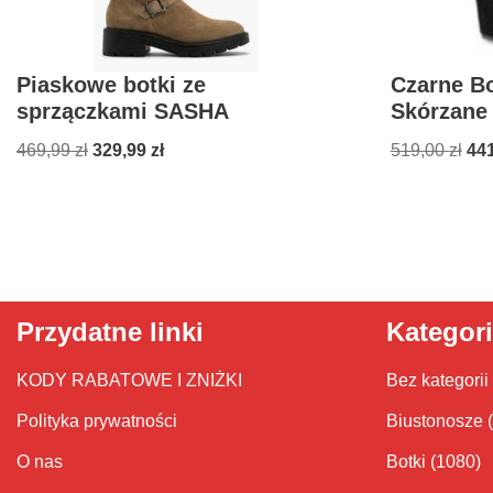
Piaskowe botki ze
Czarne B
sprzączkami SASHA
Skórzane
469,99
zł
329,99
zł
519,00
zł
44
Przydatne linki
Kategor
KODY RABATOWE I ZNIŻKI
Bez kategorii
Polityka prywatności
Biustonosze
O nas
Botki
(1080)