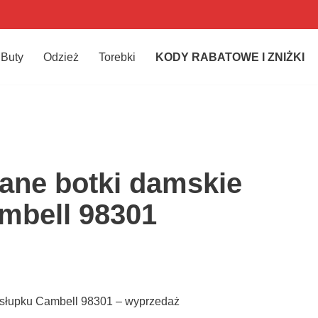
Buty
Odzież
Torebki
KODY RABATOWE I ZNIŻKI
ane botki damskie
mbell 98301
 słupku Cambell 98301 – wyprzedaż