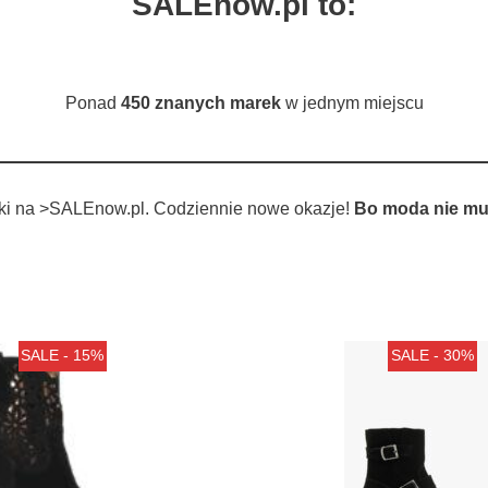
SALEnow.pl to:
Ponad
450 znanych marek
w jednym miejscu
tki na >SALEnow.pl. Codziennie nowe okazje!
Bo moda nie mu
SALE - 15%
SALE - 30%