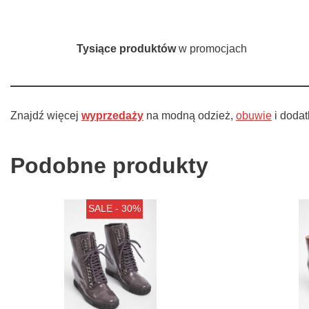
Tysiące produktów
w promocjach
Znajdź więcej
wyprzedaży
na modną odzież,
obuwie
i doda
Podobne produkty
SALE - 30%