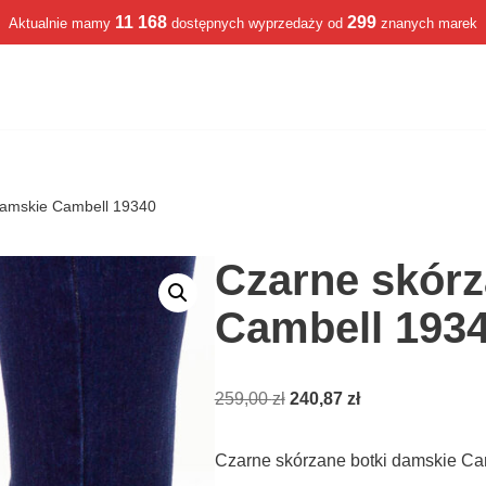
11 168
299
Aktualnie mamy
dostępnych wyprzedaży od
znanych marek
damskie Cambell 19340
Czarne skórz
Cambell 193
259,00
zł
240,87
zł
Czarne skórzane botki damskie Ca