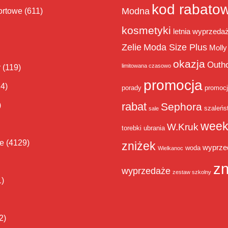
kod rabato
Modna
ortowe
(611)
kosmetyki
letnia wyprzeda
Zelie
Moda Size Plus
Molly
okazja
Outh
limitowana czasowo
y
(119)
promocja
14)
porady
promoc
rabat
)
Sephora
szaleńs
sale
week
W.Kruk
torebki
ubrania
ie
(4129)
zniżek
wyprze
woda
Wielkanoc
zn
wyprzedaże
zestaw szkolny
1)
2)