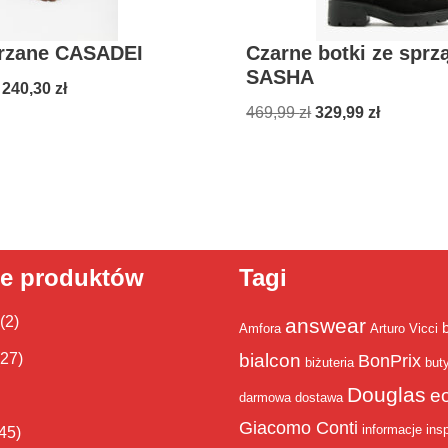
órzane CASADEI
Czarne botki ze sprz
SASHA
 240,30
zł
469,99
zł
329,99
zł
ie produktów
Tagi
(2)
answear
Amfora
Arturo Vicci
bialcon
(27)
BonPrix
biżuteria
but
Douglas
e
darmowa dostawa
Giacomo Conti
informacje
insp
45)