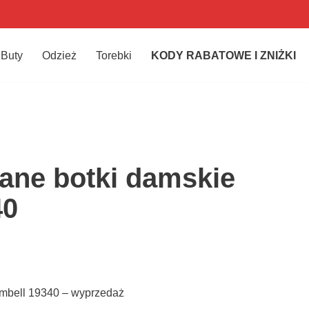
Buty
Odzież
Torebki
KODY RABATOWE I ZNIŻKI
ane botki damskie
40
mbell 19340 – wyprzedaż