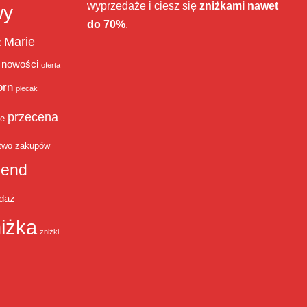
wyprzedaże i ciesz się
zniżkami nawet
wy
do 70%
.
Marie
ż
nowości
oferta
orn
plecak
przecena
je
two zakupów
end
daż
iżka
zniżki