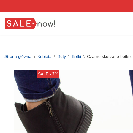
Przejdź
do
treści
Strona główna
\
Kobieta
\
Buty
\
Botki
\
Czarne skórzane botki 
SALE - 7%