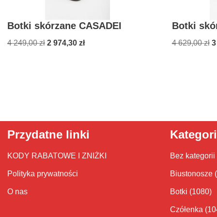
Botki skórzane CASADEI
Botki sk
4 249,00
zł
2 974,30
zł
4 629,00
zł
3
Przydatne linki
Kategor
KODY RABATOWE I ZNIŻKI
Bez kategorii
Polityka prywatności
Biustonosze
O nas
Botki
(1080)
Czółenka
(10