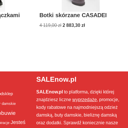
ączkami
Botki skórzane CASADEI
4 119,00
zł
2 883,30
zł
SALEnow.pl
SALEnow.pl
to platforma, dzięki której
bdsklep
znajdziesz liczne
wyprzedaże
, promocje,
y damskie
kody rabatowe na najmodniejszą odzież
obuwie
damską, buty damskie, bieliznę damską
Jesteś
oraz dodatki. Sprawdź koniecznie nasze
iracje