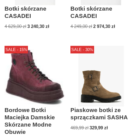
Botki skórzane
Botki skórzane
CASADEI
CASADEI
4 629,00
zł
3 240,30
zł
4 249,00
zł
2 974,30
zł
SALE - 15%
SALE - 30%
Bordowe Botki
Piaskowe botki ze
Maciejka Damskie
sprzączkami SASHA
Skórzane Modne
469,99
zł
329,99
zł
Obuwie