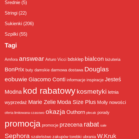
Średnie
(5)
Stringi
(22)
Sukienki
(206)
Szpilki
(55)
Tagi
answear
bialcon
bdsklep
Amfora
Arturo Vicci
biżuteria
Douglas
BonPrix
buty damskie
darmowa dostawa
eobuwie
Giacomo Conti
Jesteś
informacje
inspiracje
kod rabatowy
kosmetyki
Modna
letnia
Marie Zelie
Moda Size Plus
wyprzedaż
Molly
nowości
okazja
Outhorn
porady
oferta limitowana czasowo
plecak
promocja
rabat
przecena
promocje
sale
Sephora
W.Kruk
szaleństwo zakupów
torebki
ubrania