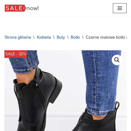
Przejdź
do
treści
Strona główna
\
Kobieta
\
Buty
\
Botki
\
Czarne matowe botki da
SALE - 31%