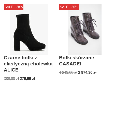
SALE - 28%
SALE - 30%
Czarne botki z
Botki skórzane
elastyczną cholewką
CASADEI
ALICE
4 249,00
zł
2 974,30
zł
389,99
zł
279,99
zł