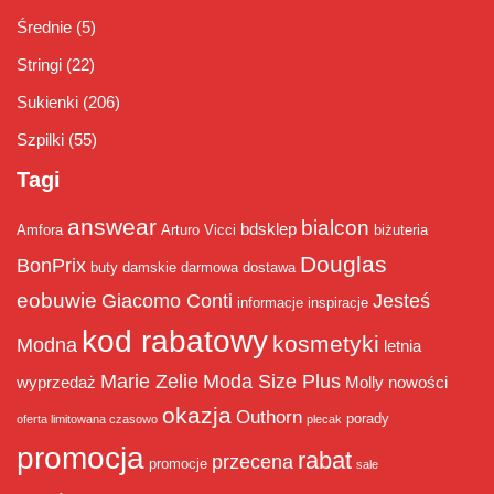
Średnie
(5)
Stringi
(22)
Sukienki
(206)
Szpilki
(55)
Tagi
answear
bialcon
bdsklep
Amfora
Arturo Vicci
biżuteria
Douglas
BonPrix
buty damskie
darmowa dostawa
eobuwie
Giacomo Conti
Jesteś
informacje
inspiracje
kod rabatowy
kosmetyki
Modna
letnia
Marie Zelie
Moda Size Plus
wyprzedaż
Molly
nowości
okazja
Outhorn
porady
oferta limitowana czasowo
plecak
promocja
rabat
przecena
promocje
sale