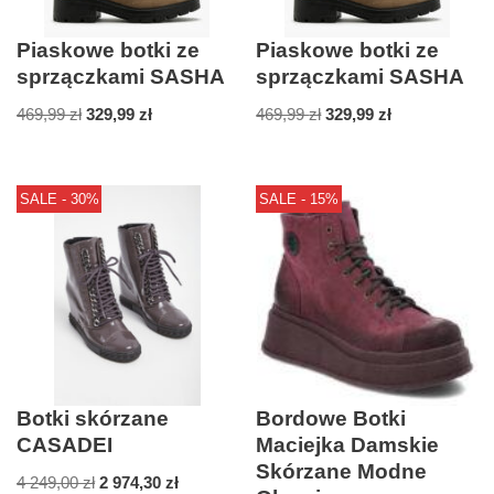
Piaskowe botki ze
Piaskowe botki ze
sprzączkami SASHA
sprzączkami SASHA
469,99
zł
329,99
zł
469,99
zł
329,99
zł
SALE - 30%
SALE - 15%
Botki skórzane
Bordowe Botki
CASADEI
Maciejka Damskie
Skórzane Modne
4 249,00
zł
2 974,30
zł