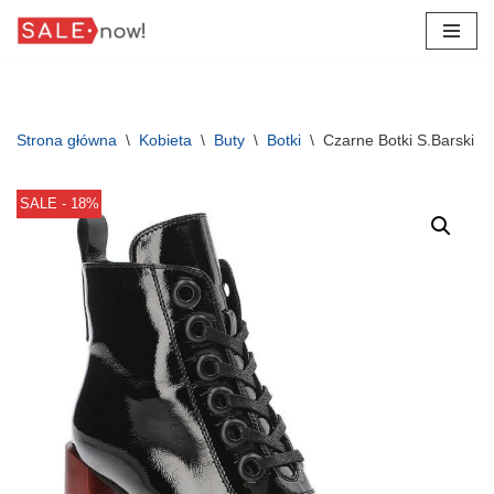
Przejdź
do
treści
Strona główna
\
Kobieta
\
Buty
\
Botki
\
Czarne Botki S.Barski 
SALE - 18%