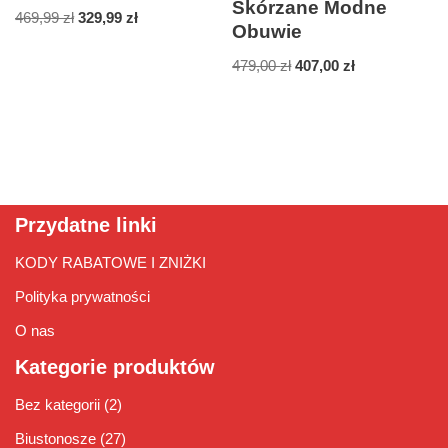
Skórzane Modne
469,99
zł
329,99
zł
Obuwie
479,00
zł
407,00
zł
Przydatne linki
KODY RABATOWE I ZNIŻKI
Polityka prywatności
O nas
Kategorie produktów
Bez kategorii
(2)
Biustonosze
(27)