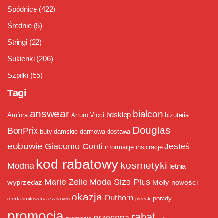
Spódnice
(422)
Średnie
(5)
Stringi
(22)
Sukienki
(206)
Szpilki
(55)
Tagi
answear
bialcon
bdsklep
Amfora
Arturo Vicci
biżuteria
Douglas
BonPrix
buty damskie
darmowa dostawa
eobuwie
Giacomo Conti
Jesteś
informacje
inspiracje
kod rabatowy
kosmetyki
Modna
letnia
Marie Zelie
Moda Size Plus
wyprzedaż
Molly
nowości
okazja
Outhorn
porady
oferta limitowana czasowo
plecak
promocja
rabat
przecena