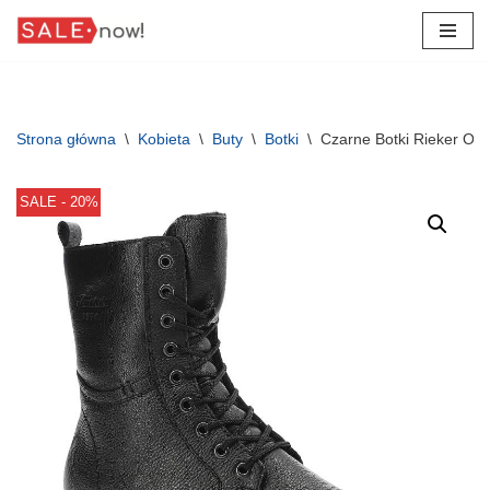
Przejdź
do
treści
Strona główna
\
Kobieta
\
Buty
\
Botki
\
Czarne Botki Rieker Oc
SALE - 20%