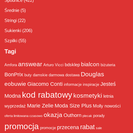
Spódnice
(422)
Średnie
(5)
Stringi
(22)
Sukienki
(206)
Szpilki
(55)
Tagi
answear
bialcon
bdsklep
Amfora
Arturo Vicci
biżuteria
Douglas
BonPrix
buty damskie
darmowa dostawa
eobuwie
Giacomo Conti
Jesteś
informacje
inspiracje
kod rabatowy
kosmetyki
Modna
letnia
Marie Zelie
Moda Size Plus
wyprzedaż
Molly
nowości
okazja
Outhorn
porady
oferta limitowana czasowo
plecak
promocja
rabat
przecena
promocje
sale