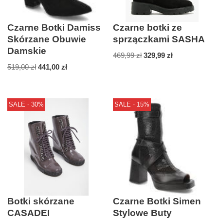
Czarne Botki Damiss
Czarne botki ze
Skórzane Obuwie
sprzączkami SASHA
Damskie
469,99
zł
329,99
zł
519,00
zł
441,00
zł
SALE - 30%
SALE - 15%
Botki skórzane
Czarne Botki Simen
CASADEI
Stylowe Buty