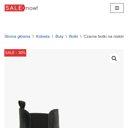
Przejdź
do
treści
Strona główna
\
Kobieta
\
Buty
\
Botki
\
Czarne botki na niskim 
SALE - 30%