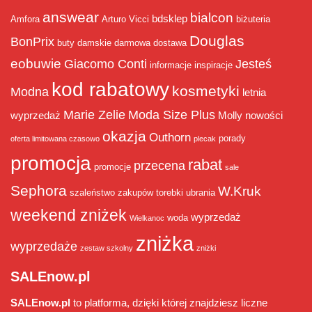
answear
bialcon
bdsklep
Amfora
Arturo Vicci
biżuteria
Douglas
BonPrix
buty damskie
darmowa dostawa
eobuwie
Giacomo Conti
Jesteś
informacje
inspiracje
kod rabatowy
kosmetyki
Modna
letnia
Marie Zelie
Moda Size Plus
wyprzedaż
Molly
nowości
okazja
Outhorn
porady
oferta limitowana czasowo
plecak
promocja
rabat
przecena
promocje
sale
Sephora
W.Kruk
szaleństwo zakupów
torebki
ubrania
weekend zniżek
wyprzedaż
woda
Wielkanoc
zniżka
wyprzedaże
zestaw szkolny
zniżki
SALEnow.pl
SALEnow.pl
to platforma, dzięki której znajdziesz liczne