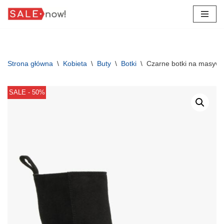
Przejdź
do
treści
Strona główna
\
Kobieta
\
Buty
\
Botki
\
Czarne botki na masy
SALE - 50%