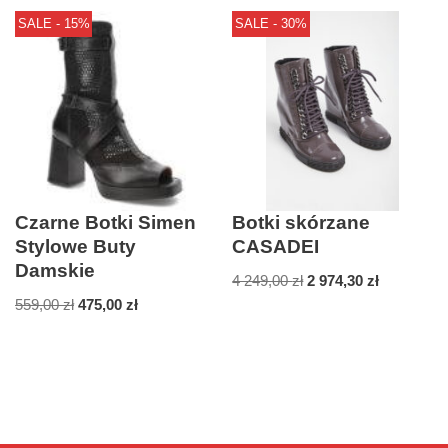
SALE - 15%
SALE - 30%
Czarne Botki Simen
Botki skórzane
Stylowe Buty
CASADEI
Damskie
4 249,00
zł
2 974,30
zł
559,00
zł
475,00
zł