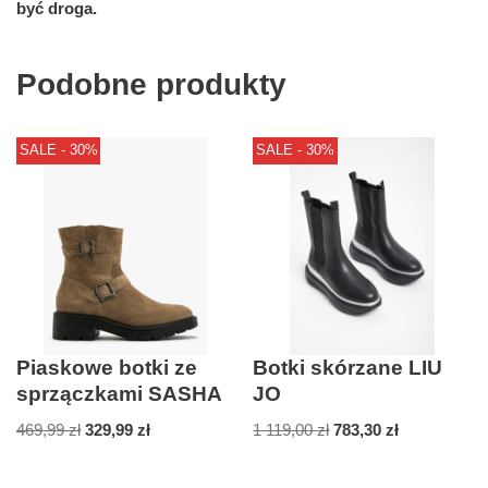
być droga.
Podobne produkty
SALE - 30%
SALE - 30%
Piaskowe botki ze
Botki skórzane LIU
sprzączkami SASHA
JO
469,99
zł
329,99
zł
1 119,00
zł
783,30
zł