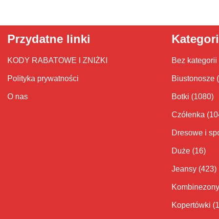
Przydatne linki
Kategor
KODY RABATOWE I ZNIŻKI
Bez kategorii
Polityka prywatności
Biustonosze
O nas
Botki
(1080)
Czółenka
(10
Dresowe i sp
Duże
(16)
Jeansy
(423)
Kombinezon
Kopertówki
(