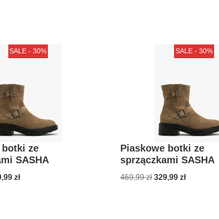
SALE - 30%
SALE - 30%
botki ze
Piaskowe botki ze
ami SASHA
sprzączkami SASHA
9,99
zł
469,99
zł
329,99
zł