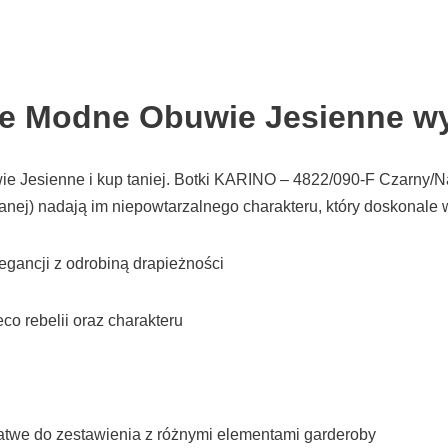
ie Modne Obuwie Jesienne wy
 Jesienne i kup taniej. Botki KARINO – 4822/090-F Czarny/Nap
owanej) nadają im niepowtarzalnego charakteru, który doskonale w
gancji z odrobiną drapieżności
eco rebelii oraz charakteru
 łatwe do zestawienia z różnymi elementami garderoby