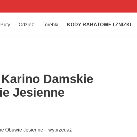
Buty
Odzież
Torebki
KODY RABATOWE I ZNIŻKI
 Karino Damskie
e Jesienne
ne Obuwie Jesienne – wyprzedaż