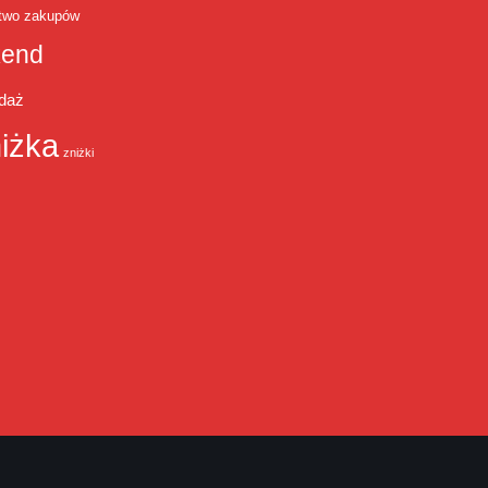
two zakupów
end
daż
iżka
zniżki