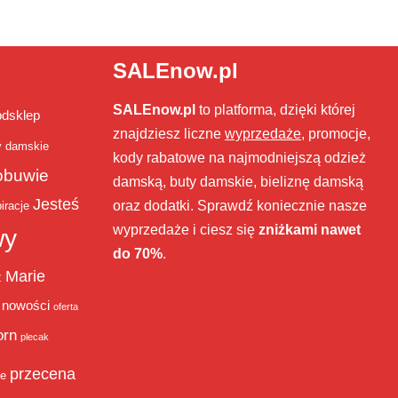
SALEnow.pl
SALEnow.pl
to platforma, dzięki której
bdsklep
znajdziesz liczne
wyprzedaże
, promocje,
y damskie
kody rabatowe na najmodniejszą odzież
obuwie
damską, buty damskie, bieliznę damską
Jesteś
oraz dodatki. Sprawdź koniecznie nasze
iracje
wyprzedaże i ciesz się
zniżkami nawet
wy
do 70%
.
Marie
ż
nowości
oferta
orn
plecak
przecena
je