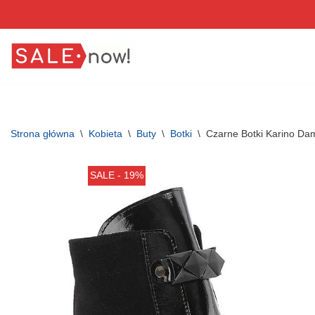
Przejdź
do
treści
Strona główna
\
Kobieta
\
Buty
\
Botki
\
Czarne Botki Karino D
SALE - 19%