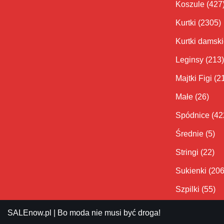
Koszule
(427
Kurtki
(2305)
Kurtki damsk
Leginsy
(213)
Majtki Figi
(2
Małe
(26)
Spódnice
(42
Średnie
(5)
Stringi
(22)
Sukienki
(206
Szpilki
(55)
SALEnow.pl
| Bo moda nie musi być droga!