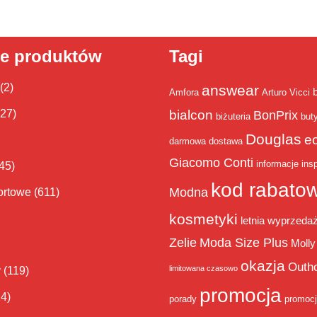
ie produktów
Tagi
(2)
answear
Amfora
Arturo Vicci
bialcon
(27)
BonPrix
biżuteria
but
Douglas
e
darmowa dostawa
Giacomo Conti
informacje
insp
45)
kod rabato
Modna
ortowe
(611)
kosmetyki
letnia wyprzeda
Zelie
Moda Size Plus
Molly
okazja
Outh
limitowana czasowo
y
(119)
promocja
14)
porady
promoc