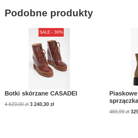
Podobne produkty
SALE - 30%
Botki skórzane CASADEI
Piaskowe 
sprzączk
4 629,00
zł
3 240,30
zł
469,99
zł
32