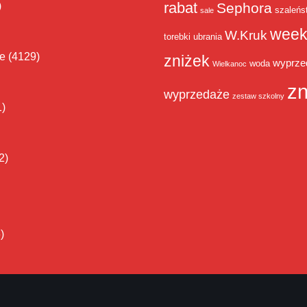
rabat
)
Sephora
szaleńs
sale
week
W.Kruk
torebki
ubrania
ie
(4129)
zniżek
wyprze
woda
Wielkanoc
zn
wyprzedaże
zestaw szkolny
1)
2)
)