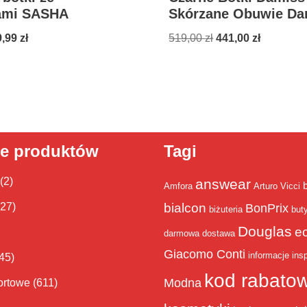
ami SASHA
Skórzane Obuwie Da
9,99
zł
519,00
zł
441,00
zł
ie produktów
Tagi
(2)
answear
Amfora
Arturo Vicci
bialcon
(27)
BonPrix
biżuteria
but
Douglas
e
darmowa dostawa
Giacomo Conti
informacje
insp
45)
kod rabato
Modna
ortowe
(611)