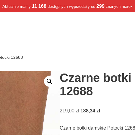
11 168
299
Aktualnie mamy
dostępnych wyprzedaży od
znanych marek
otocki 12688
Czarne botki
12688
219,00
zł
188,34
zł
Czarne botki damskie Potocki 126