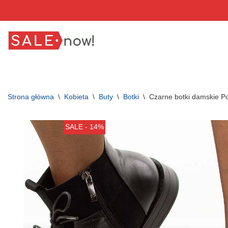
Przejdź
do
treści
Strona główna
\
Kobieta
\
Buty
\
Botki
\
Czarne botki damskie P
SALE - 14%