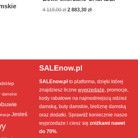
mskie
4 119,00
zł
2 883,30
zł
SALEnow.pl
SALEnow.pl
to platforma, dzięki której
bdsklep
znajdziesz liczne
wyprzedaże
, promocje,
y damskie
kody rabatowe na najmodniejszą odzież
obuwie
damską, buty damskie, bieliznę damską
Jesteś
oraz dodatki. Sprawdź koniecznie nasze
iracje
wyprzedaże i ciesz się
zniżkami nawet
wy
do 70%
.