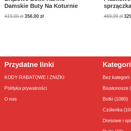
Damskie Buty Na Koturnie
sprzączk
419,00
zł
356,00
zł
469,99
zł
32
Przydatne linki
Kategor
KODY RABATOWE I ZNIŻKI
Bez kategorii
Polityka prywatności
Biustonosze
O nas
Botki
(1080)
Czółenka
(10
Dresowe i sp