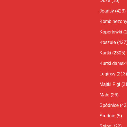
Duże
(16)
Jeansy
(423)
Kombinezon
Kopertówki
(
Koszule
(427
Kurtki
(2305)
Kurtki damsk
Leginsy
(213)
Majtki Figi
(2
Małe
(26)
Spódnice
(42
Średnie
(5)
Stringi
(22)