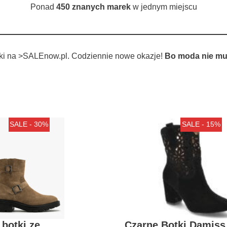
Ponad
450 znanych marek
w jednym miejscu
tki na >SALEnow.pl. Codziennie nowe okazje!
Bo moda nie mu
SALE - 30%
SALE - 15%
botki ze
Czarne Botki Damiss