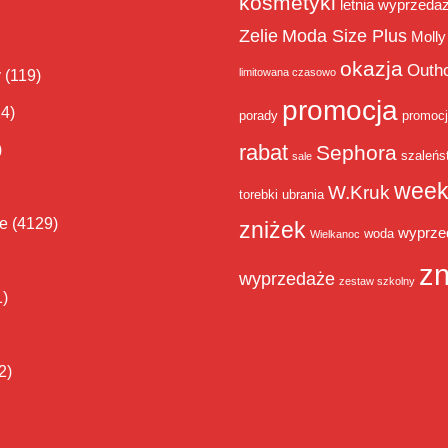
kosmetyki
letnia wyprzeda
Zelie
Moda Size Plus
Molly
okazja
Outh
limitowana czasowo
y
(119)
promocja
14)
porady
promoc
rabat
)
Sephora
szaleńs
sale
week
W.Kruk
torebki
ubrania
ie
(4129)
zniżek
wyprze
woda
Wielkanoc
zn
wyprzedaże
zestaw szkolny
1)
2)