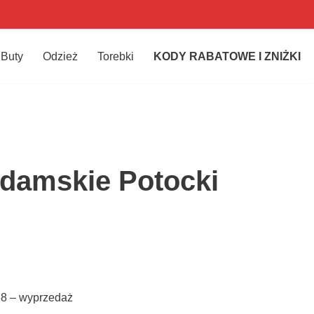
Buty
Odzież
Torebki
KODY RABATOWE I ZNIŻKI
 damskie Potocki
88 – wyprzedaż