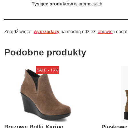
Tysiące produktów
w promocjach
Znajdź więcej
wyprzedaży
na modną odzież,
obuwie
i doda
Podobne produkty
SALE - 15%
Brązowe Botki Karino
Piaskowe 