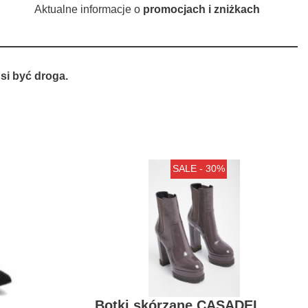
Aktualne informacje o
promocjach i zniżkach
si być droga.
SALE - 30%
Botki skórzane CASADEI