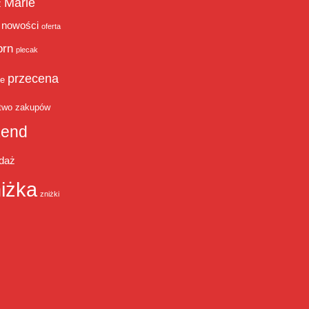
Marie
ż
nowości
oferta
orn
plecak
przecena
je
two zakupów
end
daż
iżka
zniżki