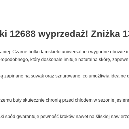
ki 12688 wyprzedaż! Zniżka 
taniej. Czarne botki damskieto uniwersalne i wygodne obuwie i
ropodobnego, który doskonale imituje naturalną skórę, zapewni
i są zapinane na suwak oraz sznurowane, co umożliwia idealne
 czemu buty skutecznie chronią przed chłodem w sezonie jesi
ski spód gwarantuje pewność kroków nawet na śliskiej nawierz