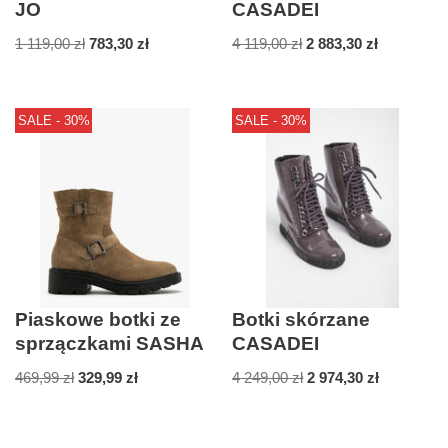
JO
CASADEI
1 119,00
zł
783,30
zł
4 119,00
zł
2 883,30
zł
SALE - 30%
SALE - 30%
Piaskowe botki ze
Botki skórzane
sprzączkami SASHA
CASADEI
469,99
zł
329,99
zł
4 249,00
zł
2 974,30
zł