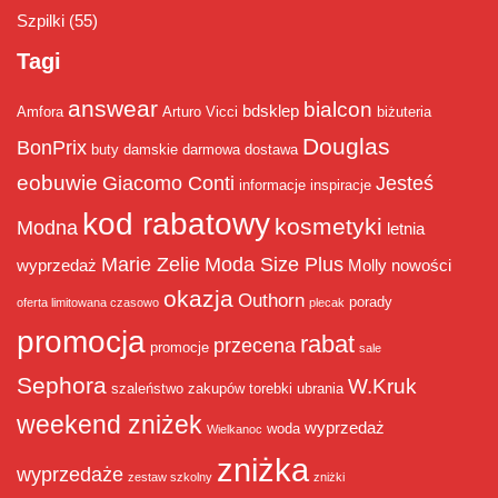
Szpilki
(55)
Tagi
answear
bialcon
bdsklep
Amfora
Arturo Vicci
biżuteria
Douglas
BonPrix
buty damskie
darmowa dostawa
eobuwie
Giacomo Conti
Jesteś
informacje
inspiracje
kod rabatowy
kosmetyki
Modna
letnia
Marie Zelie
Moda Size Plus
wyprzedaż
Molly
nowości
okazja
Outhorn
porady
oferta limitowana czasowo
plecak
promocja
rabat
przecena
promocje
sale
Sephora
W.Kruk
szaleństwo zakupów
torebki
ubrania
weekend zniżek
wyprzedaż
woda
Wielkanoc
zniżka
wyprzedaże
zestaw szkolny
zniżki