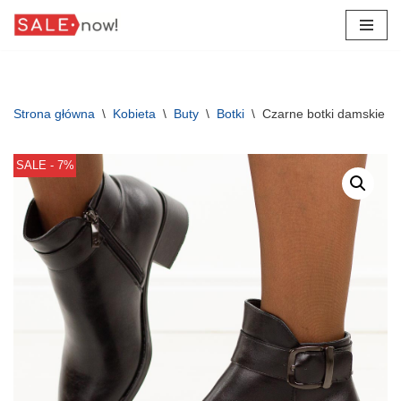
Przejdź
do
treści
Strona główna
\
Kobieta
\
Buty
\
Botki
\
Czarne botki damskie n
SALE - 7%