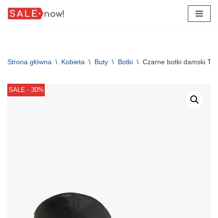
Przejdź
do
treści
Strona główna
\
Kobieta
\
Buty
\
Botki
\
Czarne botki damski TR
SALE - 30%