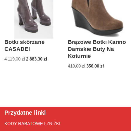
Botki skórzane
Brązowe Botki Karino
CASADEI
Damskie Buty Na
Koturnie
4 119,00
zł
2 883,30
zł
419,00
zł
356,00
zł
Przydatne linki
KODY RABATOWE I ZNIŻKI