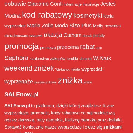
eobuwie
Giacomo Conti
Jesteś
informacje
inspiracje
kod rabatowy
kosmetyki
Modna
letnia
Marie Zelie
Moda Size Plus
wyprzedaż
Molly
nowości
okazja
Outhorn
porady
oferta limitowana czasowo
plecak
promocja
rabat
przecena
promocje
sale
Sephora
W.Kruk
szaleństwo zakupów
torebki
ubrania
weekend zniżek
wyprzedaż
woda
Wielkanoc
zniżka
wyprzedaże
zestaw szkolny
zniżki
SALEnow.pl
SALEnow.pl
to platforma, dzięki której znajdziesz liczne
wyprzedaże
, promocje, kody rabatowe na najmodniejszą
odzież damską, buty damskie, bieliznę damską oraz dodatki.
Sprawdź koniecznie nasze wyprzedaże i ciesz się
zniżkami