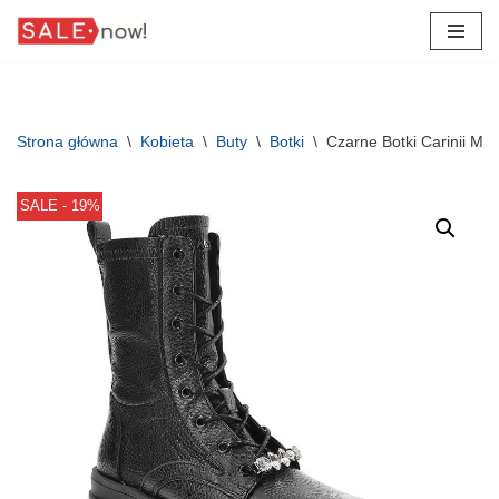
Przejdź
do
treści
Strona główna
\
Kobieta
\
Buty
\
Botki
\
Czarne Botki Carinii M
SALE - 19%