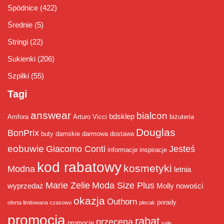
Spódnice
(422)
Średnie
(5)
Stringi
(22)
Sukienki
(206)
Szpilki
(55)
Tagi
answear
bialcon
bdsklep
Amfora
Arturo Vicci
biżuteria
Douglas
BonPrix
buty damskie
darmowa dostawa
eobuwie
Giacomo Conti
Jesteś
informacje
inspiracje
kod rabatowy
kosmetyki
Modna
letnia
Marie Zelie
Moda Size Plus
wyprzedaż
Molly
nowości
okazja
Outhorn
porady
oferta limitowana czasowo
plecak
promocja
rabat
przecena
promocje
sale