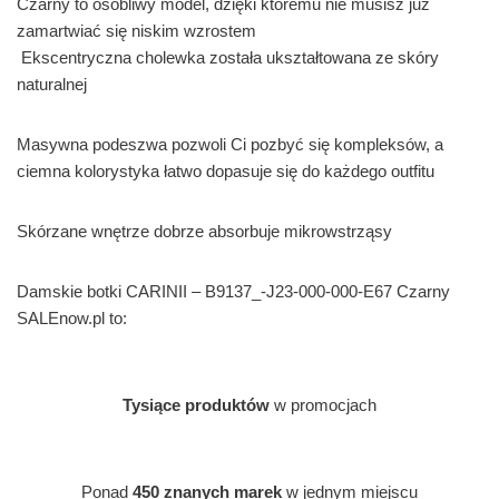
Czarny to osobliwy model, dzięki któremu nie musisz już
zamartwiać się niskim wzrostem
Ekscentryczna cholewka została ukształtowana ze skóry
naturalnej
Masywna podeszwa pozwoli Ci pozbyć się kompleksów, a
ciemna kolorystyka łatwo dopasuje się do każdego outfitu
Skórzane wnętrze dobrze absorbuje mikrowstrząsy
Damskie botki CARINII – B9137_-J23-000-000-E67 Czarny
SALEnow.pl to:
Tysiące produktów
w promocjach
Ponad
450 znanych marek
w jednym miejscu