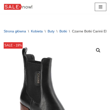
Przejdź
do
treści
Strona główna
\
Kobieta
\
Buty
\
Botki
\
Czarne Botki Carinii El
SALE - 19%