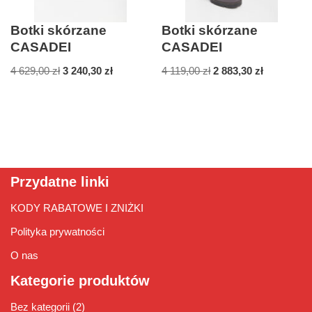
Botki skórzane
Botki skórzane
CASADEI
CASADEI
4 629,00
zł
3 240,30
zł
4 119,00
zł
2 883,30
zł
Przydatne linki
KODY RABATOWE I ZNIŻKI
Polityka prywatności
O nas
Kategorie produktów
Bez kategorii
(2)