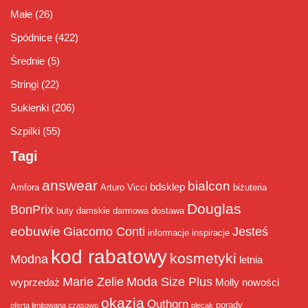
Małe
(26)
Spódnice
(422)
Średnie
(5)
Stringi
(22)
Sukienki
(206)
Szpilki
(55)
Tagi
answear
bialcon
bdsklep
Amfora
Arturo Vicci
biżuteria
Douglas
BonPrix
buty damskie
darmowa dostawa
eobuwie
Giacomo Conti
Jesteś
informacje
inspiracje
kod rabatowy
kosmetyki
Modna
letnia
Marie Zelie
Moda Size Plus
wyprzedaż
Molly
nowości
okazja
Outhorn
porady
oferta limitowana czasowo
plecak