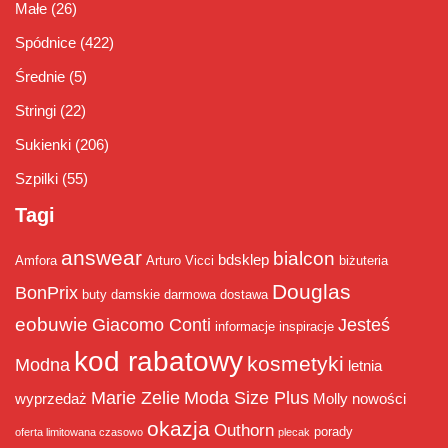
Małe
(26)
Spódnice
(422)
Średnie
(5)
Stringi
(22)
Sukienki
(206)
Szpilki
(55)
Tagi
answear
bialcon
bdsklep
Amfora
Arturo Vicci
biżuteria
Douglas
BonPrix
buty damskie
darmowa dostawa
eobuwie
Giacomo Conti
Jesteś
informacje
inspiracje
kod rabatowy
kosmetyki
Modna
letnia
Marie Zelie
Moda Size Plus
wyprzedaż
Molly
nowości
okazja
Outhorn
porady
oferta limitowana czasowo
plecak