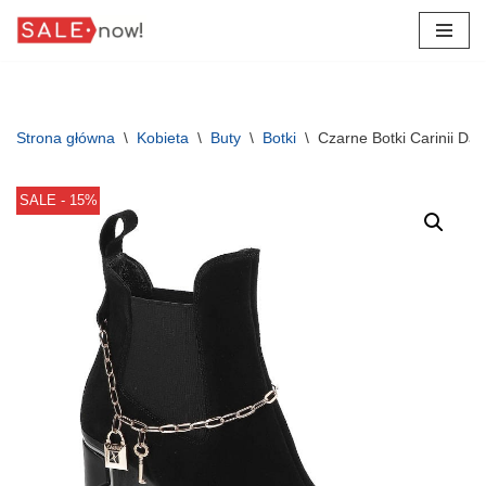
Przejdź
do
treści
Strona główna
\
Kobieta
\
Buty
\
Botki
\
Czarne Botki Carinii Da
SALE - 15%