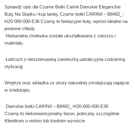
Sprawdź opis dla Czarne Botki Carinii Damskie Eleganckie
Buty Na Słupku i kup taniej. Czarne botki CARINII – B8482_-
H20-000-000-E36 Czarny to fantazyjne buty, wprost idealne na
jesienne chłody
Niebanalna cholewka została ukształtowana z zamszu i
materiału
Łańcuch z niesztampową zawieszką uatrakcyjnia codzienną
stylizację
Wnętrze oraz wkładka ze skóry naturalnej zmniejszają napięcie
w śródstopiu
Damskie botki CARINII – B8482_-H20-000-000-E36
Czarny to niekonwencjonalny fason, polecany szczególnie
Klientkom o niskim lub średnim wzroście