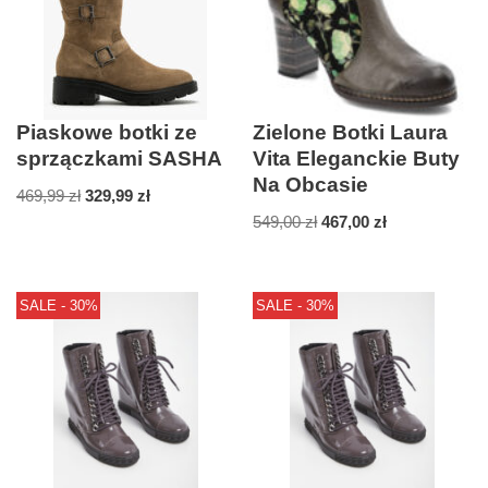
Piaskowe botki ze
Zielone Botki Laura
sprzączkami SASHA
Vita Eleganckie Buty
Na Obcasie
469,99
zł
329,99
zł
549,00
zł
467,00
zł
SALE - 30%
SALE - 30%