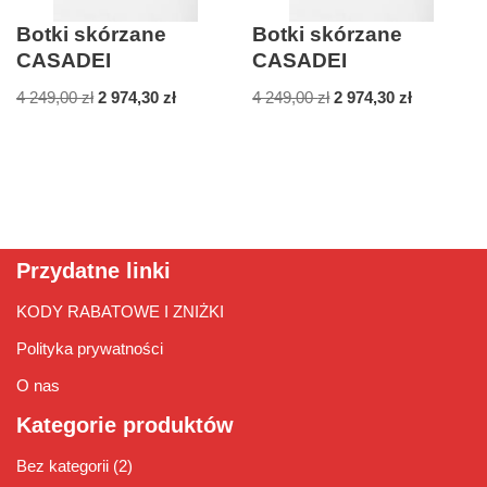
Botki skórzane
Botki skórzane
CASADEI
CASADEI
4 249,00
zł
2 974,30
zł
4 249,00
zł
2 974,30
zł
Przydatne linki
KODY RABATOWE I ZNIŻKI
Polityka prywatności
O nas
Kategorie produktów
Bez kategorii
(2)