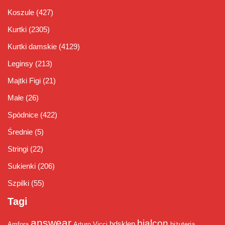
Koszule
(427)
Kurtki
(2305)
Kurtki damskie
(4129)
Leginsy
(213)
Majtki Figi
(21)
Małe
(26)
Spódnice
(422)
Średnie
(5)
Stringi
(22)
Sukienki
(206)
Szpilki
(55)
Tagi
answear
bialcon
bdsklep
Amfora
Arturo Vicci
biżuteria