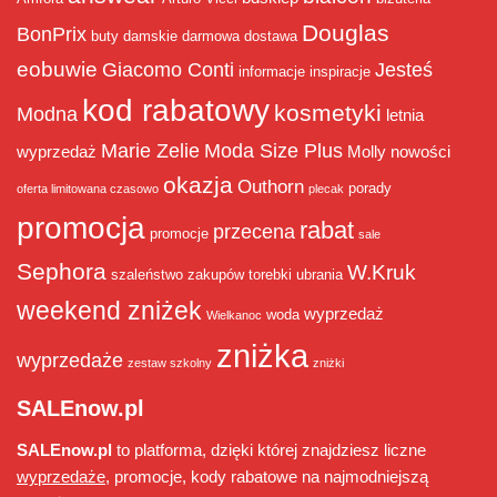
Douglas
BonPrix
buty damskie
darmowa dostawa
eobuwie
Giacomo Conti
Jesteś
informacje
inspiracje
kod rabatowy
kosmetyki
Modna
letnia
Marie Zelie
Moda Size Plus
wyprzedaż
Molly
nowości
okazja
Outhorn
porady
oferta limitowana czasowo
plecak
promocja
rabat
przecena
promocje
sale
Sephora
W.Kruk
szaleństwo zakupów
torebki
ubrania
weekend zniżek
wyprzedaż
woda
Wielkanoc
zniżka
wyprzedaże
zestaw szkolny
zniżki
SALEnow.pl
SALEnow.pl
to platforma, dzięki której znajdziesz liczne
wyprzedaże
, promocje, kody rabatowe na najmodniejszą