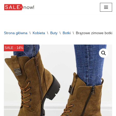
Przejdź
do
treści
Strona główna
\
Kobieta
\
Buty
\
Botki
\
Brązowe zimowe botki d
SALE - 14%