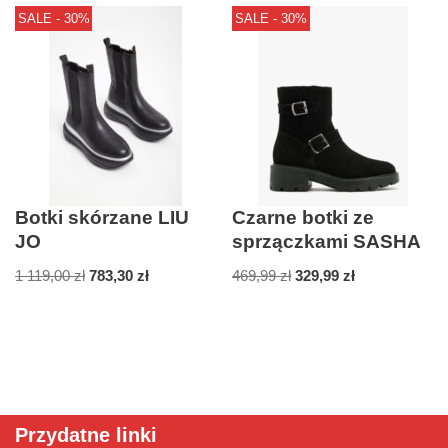
SALE - 30%
SALE - 30%
Botki skórzane LIU
Czarne botki ze
JO
sprzączkami SASHA
1 119,00
zł
783,30
zł
469,99
zł
329,99
zł
Przydatne linki