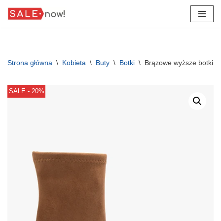
Przejdź
do
treści
Strona główna
\
Kobieta
\
Buty
\
Botki
\
Brązowe wyższe botki z 
SALE - 20%