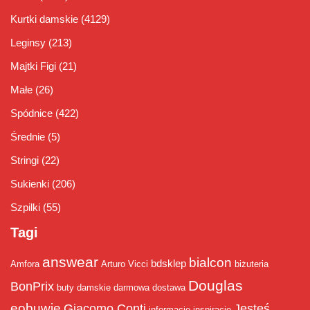
Kurtki damskie
(4129)
Leginsy
(213)
Majtki Figi
(21)
Małe
(26)
Spódnice
(422)
Średnie
(5)
Stringi
(22)
Sukienki
(206)
Szpilki
(55)
Tagi
answear
bialcon
bdsklep
Amfora
Arturo Vicci
biżuteria
Douglas
BonPrix
buty damskie
darmowa dostawa
eobuwie
Giacomo Conti
Jesteś
informacje
inspiracje