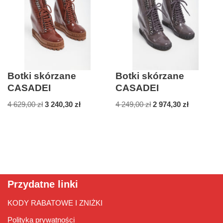
Botki skórzane
Botki skórzane
CASADEI
CASADEI
4 629,00
zł
3 240,30
zł
4 249,00
zł
2 974,30
zł
Przydatne linki
KODY RABATOWE I ZNIŻKI
Polityka prywatności