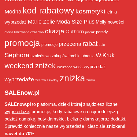
kod rabatowy
kosmetyki
Modna
letnia
Marie Zelie
Moda Size Plus
wyprzedaż
Molly
nowości
okazja
Outhorn
porady
oferta limitowana czasowo
plecak
promocja
rabat
przecena
promocje
sale
Sephora
W.Kruk
szaleństwo zakupów
torebki
ubrania
weekend zniżek
wyprzedaż
woda
Wielkanoc
zniżka
wyprzedaże
zestaw szkolny
zniżki
SALEnow.pl
SALEnow.pl
to platforma, dzięki której znajdziesz liczne
wyprzedaże
, promocje, kody rabatowe na najmodniejszą
odzież damską, buty damskie, bieliznę damską oraz dodatki.
Sprawdź koniecznie nasze wyprzedaże i ciesz się
zniżkami
nawet do 70%
.