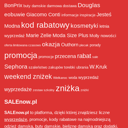
Douglas
BonPrix
buty damskie
darmowa dostawa
eobuwie
Giacomo Conti
Jesteś
informacje
inspiracje
kod rabatowy
kosmetyki
Modna
letnia
Marie Zelie
Moda Size Plus
wyprzedaż
Molly
nowości
okazja
Outhorn
porady
oferta limitowana czasowo
plecak
promocja
rabat
przecena
promocje
sale
Sephora
W.Kruk
szaleństwo zakupów
torebki
ubrania
weekend zniżek
wyprzedaż
woda
Wielkanoc
zniżka
wyprzedaże
zestaw szkolny
zniżki
SALEnow.pl
SALEnow.pl
to platforma, dzięki której znajdziesz liczne
wyprzedaże
, promocje, kody rabatowe na najmodniejszą
odzież damską, buty damskie, bieliznę damską oraz dodatki.