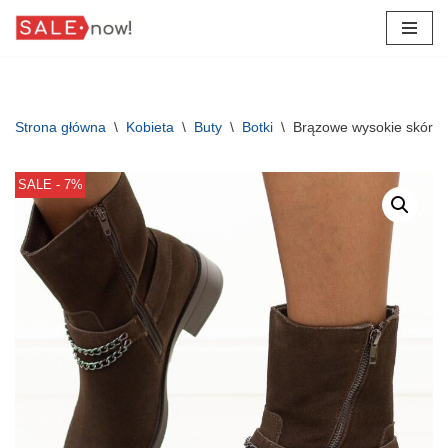
Przejdź
do
treści
Strona główna
\
Kobieta
\
Buty
\
Botki
\
Brązowe wysokie skórza
SALE - 7%