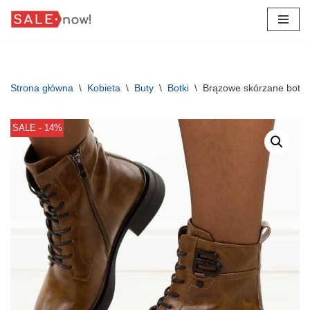
Przejdź
do
treści
Strona główna
\
Kobieta
\
Buty
\
Botki
\
Brązowe skórzane botki
SALE - 14%