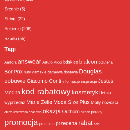
Średnie
(5)
Stringi
(22)
Sukienki
(206)
Szpilki
(55)
Tagi
answear
bialcon
bdsklep
Amfora
Arturo Vicci
biżuteria
Douglas
BonPrix
buty damskie
darmowa dostawa
eobuwie
Giacomo Conti
Jesteś
informacje
inspiracje
kod rabatowy
kosmetyki
Modna
letnia
Marie Zelie
Moda Size Plus
wyprzedaż
Molly
nowości
okazja
Outhorn
porady
oferta limitowana czasowo
plecak
promocja
rabat
przecena
promocje
sale