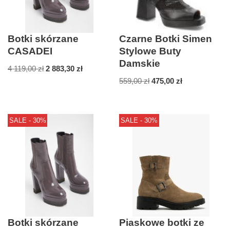
Botki skórzane
Czarne Botki Simen
CASADEI
Stylowe Buty
Damskie
4 119,00
zł
2 883,30
zł
559,00
zł
475,00
zł
SALE - 30%
SALE - 30%
Botki skórzane
Piaskowe botki ze