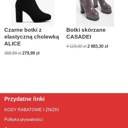
Czarne botki z
Botki skórzane
elastyczną cholewką
CASADEI
ALICE
4 119,00
zł
2 883,30
zł
389,99
zł
279,99
zł
Przydatne linki
KODY RABATOWE I ZNIŻKI
Polityka prywatności