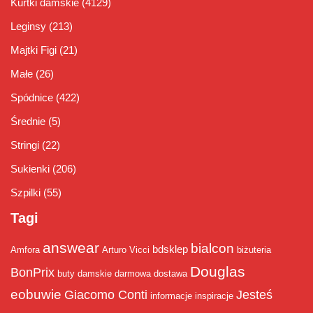
Kurtki damskie
(4129)
Leginsy
(213)
Majtki Figi
(21)
Małe
(26)
Spódnice
(422)
Średnie
(5)
Stringi
(22)
Sukienki
(206)
Szpilki
(55)
Tagi
answear
bialcon
bdsklep
Amfora
Arturo Vicci
biżuteria
Douglas
BonPrix
buty damskie
darmowa dostawa
eobuwie
Giacomo Conti
Jesteś
informacje
inspiracje