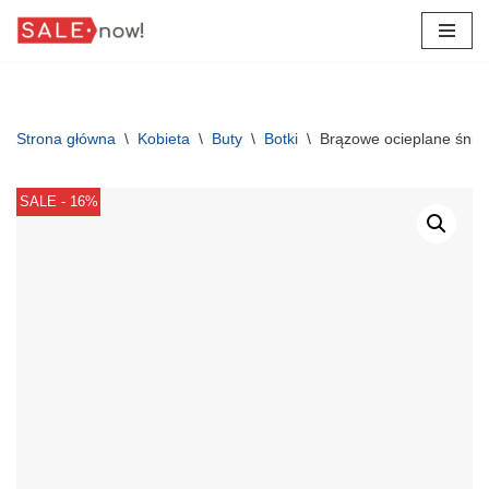
Przejdź
do
treści
Strona główna
\
Kobieta
\
Buty
\
Botki
\
Brązowe ocieplane śnie
SALE - 16%