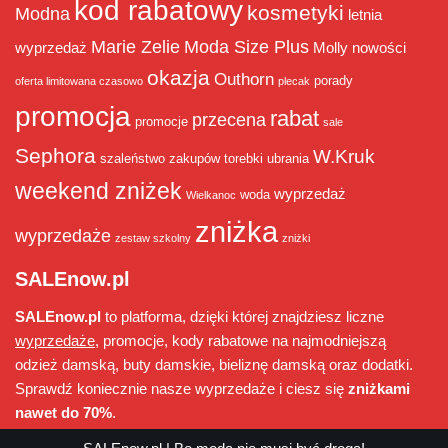
kod rabatowy
kosmetyki
Modna
letnia
Marie Zelie
Moda Size Plus
wyprzedaż
Molly
nowości
okazja
Outhorn
porady
oferta limitowana czasowo
plecak
promocja
rabat
przecena
promocje
sale
Sephora
W.Kruk
szaleństwo zakupów
torebki
ubrania
weekend zniżek
wyprzedaż
woda
Wielkanoc
zniżka
wyprzedaże
zestaw szkolny
zniżki
SALEnow.pl
SALEnow.pl
to platforma, dzięki której znajdziesz liczne
wyprzedaże
, promocje, kody rabatowe na najmodniejszą
odzież damską, buty damskie, bieliznę damską oraz dodatki.
Sprawdź koniecznie nasze wyprzedaże i ciesz się
zniżkami
nawet do 70%
.