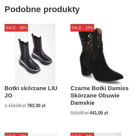
Podobne produkty
SALE - 30%
SALE - 15%
Botki skórzane LIU
Czarne Botki Damiss
JO
Skórzane Obuwie
Damskie
1 119,00
zł
783,30
zł
519,00
zł
441,00
zł