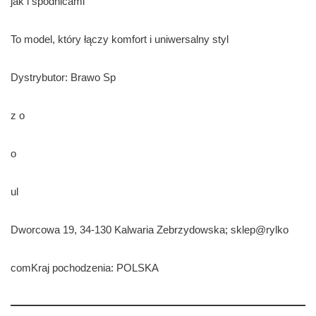
jak i spódnicami
To model, który łączy komfort i uniwersalny styl
Dystrybutor: Brawo Sp
z o
o
ul
Dworcowa 19, 34-130 Kalwaria Zebrzydowska; sklep@rylko
comKraj pochodzenia: POLSKA