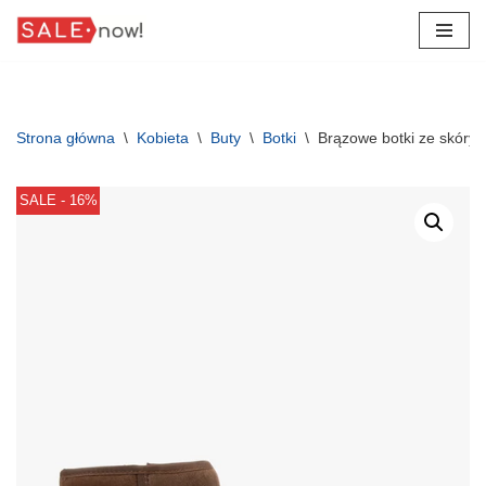
Przejdź
do
treści
Strona główna
\
Kobieta
\
Buty
\
Botki
\
Brązowe botki ze skóry 
SALE - 16%