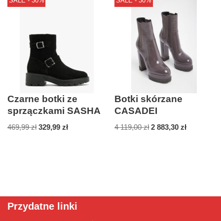
SALE - 30%
SALE - 30%
Czarne botki ze
Botki skórzane
sprzączkami SASHA
CASADEI
469,99
zł
329,99
zł
4 119,00
zł
2 883,30
zł
Przydatne linki