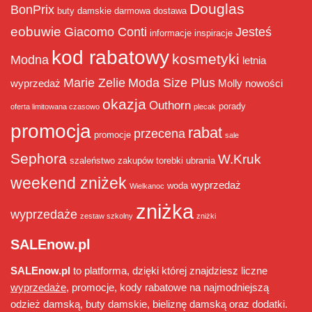
Douglas
BonPrix
buty damskie
darmowa dostawa
eobuwie
Giacomo Conti
Jesteś
informacje
inspiracje
kod rabatowy
kosmetyki
Modna
letnia
Marie Zelie
Moda Size Plus
wyprzedaż
Molly
nowości
okazja
Outhorn
porady
oferta limitowana czasowo
plecak
promocja
rabat
przecena
promocje
sale
Sephora
W.Kruk
szaleństwo zakupów
torebki
ubrania
weekend zniżek
wyprzedaż
woda
Wielkanoc
zniżka
wyprzedaże
zestaw szkolny
zniżki
SALEnow.pl
SALEnow.pl
to platforma, dzięki której znajdziesz liczne
wyprzedaże
, promocje, kody rabatowe na najmodniejszą
odzież damską, buty damskie, bieliznę damską oraz dodatki.