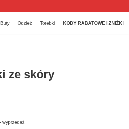
Buty
Odzież
Torebki
KODY RABATOWE I ZNIŻKI
i ze skóry
 – wyprzedaż