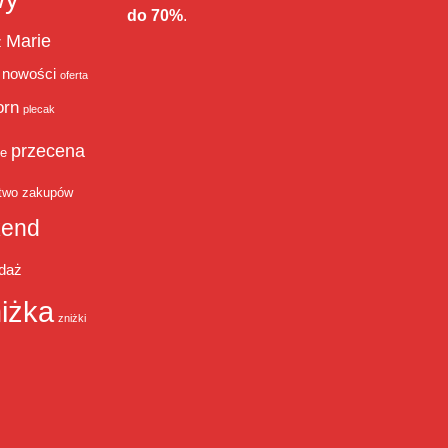
do 70%
.
Marie
ż
nowości
oferta
orn
plecak
przecena
je
two zakupów
end
daż
iżka
zniżki