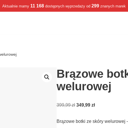
11 168
299
Aktualnie mamy
dostępnych wyprzedaży od
znanych marek
welurowej
Brązowe botk
welurowej
399,99
zł
349,99
zł
Brązowe botki ze skóry welurowej