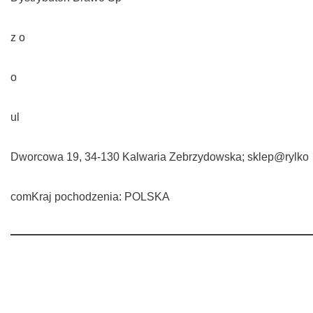
z o
o
ul
Dworcowa 19, 34-130 Kalwaria Zebrzydowska; sklep@rylko
comKraj pochodzenia: POLSKA