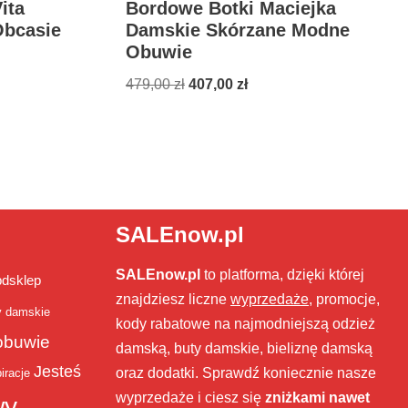
ita
Bordowe Botki Maciejka
Obcasie
Damskie Skórzane Modne
Obuwie
479,00
zł
407,00
zł
SALEnow.pl
SALEnow.pl
to platforma, dzięki której
bdsklep
znajdziesz liczne
wyprzedaże
, promocje,
y damskie
kody rabatowe na najmodniejszą odzież
obuwie
damską, buty damskie, bieliznę damską
Jesteś
oraz dodatki. Sprawdź koniecznie nasze
iracje
wyprzedaże i ciesz się
zniżkami nawet
wy