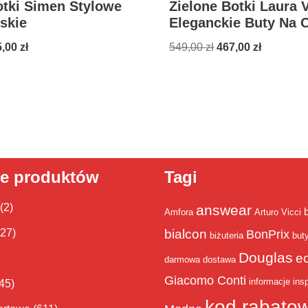
otki Simen Stylowe
Zielone Botki Laura V
skie
Eleganckie Buty Na 
5,00
zł
549,00
zł
467,00
zł
ie produktów
Tagi
(2)
answear
Amfora
Arturo Vicci
bialcon
(27)
BonPrix
biżuteria
but
Douglas
e
darmowa dostawa
Giacomo Conti
informacje
insp
45)
kod rabato