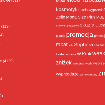
Modna
ortowe
(611)
kosmetyki
letnia wyprzeda
Zelie
Moda Size Plus
Molly
okazja
Outh
limitowana czasowo
y
(119)
promocja
14)
porady
promoc
rabat
)
Sephora
szaleńs
sale
week
W.Kruk
torebki
ubrania
ie
(4129)
zniżek
wyprze
woda
Wielkanoc
zn
wyprzedaże
zestaw szkolny
1)
2)