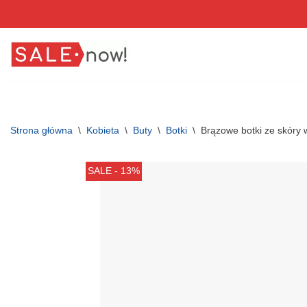
Przejdź
do
treści
Strona główna
\
Kobieta
\
Buty
\
Botki
\
Brązowe botki ze skóry 
SALE - 13%