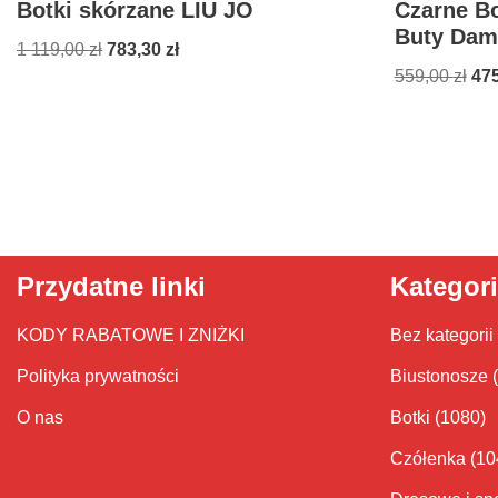
Botki skórzane LIU JO
Czarne B
Buty Dam
1 119,00
zł
783,30
zł
559,00
zł
47
Przydatne linki
Kategor
KODY RABATOWE I ZNIŻKI
Bez kategorii
Polityka prywatności
Biustonosze
O nas
Botki
(1080)
Czółenka
(10