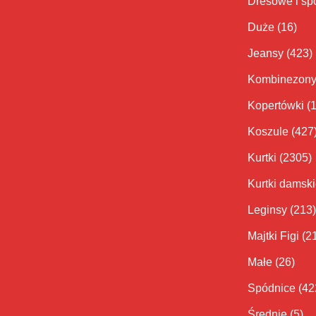
Dresowe i sp
Duże
(16)
Jeansy
(423)
Kombinezon
Kopertówki
(
Koszule
(427
Kurtki
(2305)
Kurtki damsk
Leginsy
(213)
Majtki Figi
(2
Małe
(26)
Spódnice
(42
Średnie
(5)