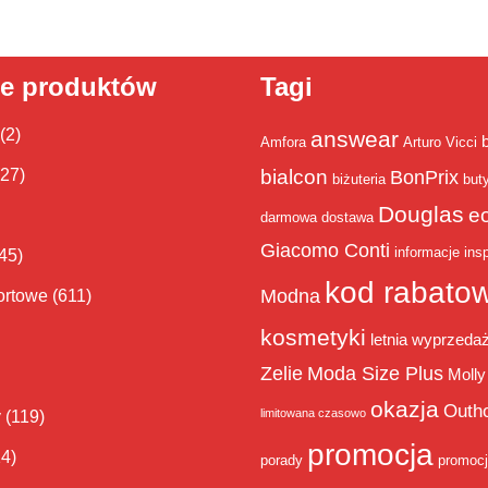
ie produktów
Tagi
(2)
answear
Amfora
Arturo Vicci
bialcon
(27)
BonPrix
biżuteria
but
Douglas
e
darmowa dostawa
Giacomo Conti
informacje
insp
45)
kod rabato
Modna
ortowe
(611)
kosmetyki
letnia wyprzeda
Zelie
Moda Size Plus
Molly
okazja
Outh
limitowana czasowo
y
(119)
promocja
14)
porady
promoc