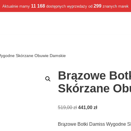
11 168
299
Aktualnie mamy
dostępnych wyprzedaży od
znanych marek
Wygodne Skórzane Obuwie Damskie
Brązowe Bot
Skórzane Ob
519,00
zł
441,00
zł
Brązowe Botki Damiss Wygodne S