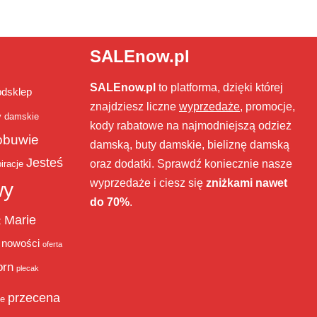
SALEnow.pl
SALEnow.pl
to platforma, dzięki której
bdsklep
znajdziesz liczne
wyprzedaże
, promocje,
y damskie
kody rabatowe na najmodniejszą odzież
obuwie
damską, buty damskie, bieliznę damską
Jesteś
oraz dodatki. Sprawdź koniecznie nasze
iracje
wyprzedaże i ciesz się
zniżkami nawet
wy
do 70%
.
Marie
ż
nowości
oferta
orn
plecak
przecena
je