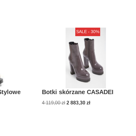
SALE - 30%
Stylowe
Botki skórzane CASADEI
4 119,00
zł
2 883,30
zł