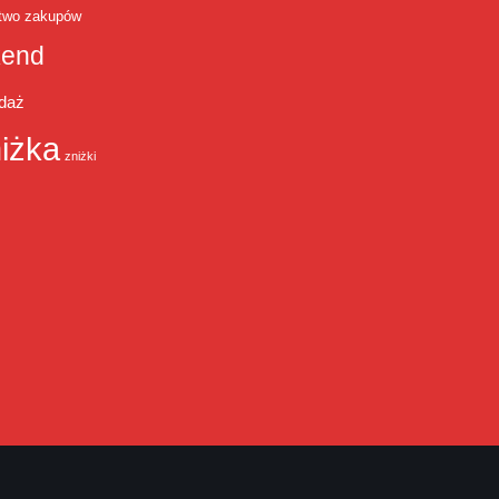
two zakupów
end
daż
iżka
zniżki