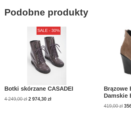
Podobne produkty
SALE - 30%
Botki skórzane CASADEI
Brązowe B
Damskie 
4 249,00
zł
2 974,30
zł
419,00
zł
35