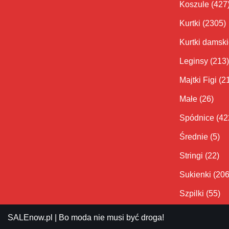
Koszule
(427
Kurtki
(2305)
Kurtki damsk
Leginsy
(213)
Majtki Figi
(2
Małe
(26)
Spódnice
(42
Średnie
(5)
Stringi
(22)
Sukienki
(206
Szpilki
(55)
SALEnow.pl
| Bo moda nie musi być droga!