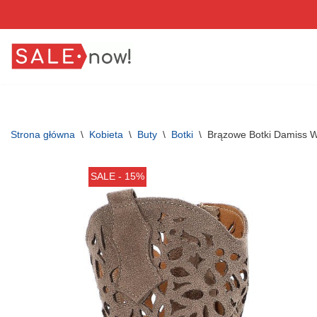
Przejdź
do
treści
Strona główna
\
Kobieta
\
Buty
\
Botki
\
Brązowe Botki Damiss 
SALE - 15%