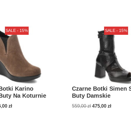
SALE - 15%
SALE - 15%
otki Karino
Czarne Botki Simen 
Buty Na Koturnie
Buty Damskie
6,00
zł
559,00
zł
475,00
zł