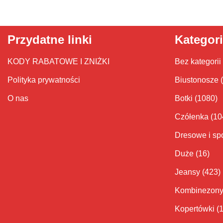
Przydatne linki
Kategor
KODY RABATOWE I ZNIŻKI
Bez kategorii
Polityka prywatności
Biustonosze
O nas
Botki
(1080)
Czółenka
(10
Dresowe i sp
Duże
(16)
Jeansy
(423)
Kombinezon
Kopertówki
(