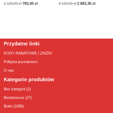
1 119,00
zł
783,30
zł
4 119,00
zł
2 883,30
zł
Przydatne linki
KODY RABATOWE I ZNIŻKI
Polityka prywatności
O nas
Kategorie produktów
Bez kategorii
(2)
Biustonosze
(27)
Botki
(1080)