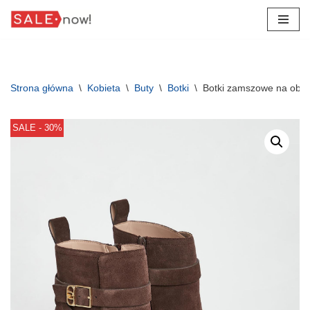
Przejdź
do
treści
Strona główna
\
Kobieta
\
Buty
\
Botki
\
Botki zamszowe na obca
SALE - 30%