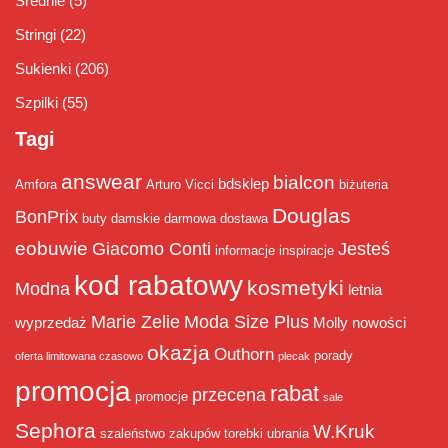
Średnie
(5)
Stringi
(22)
Sukienki
(206)
Szpilki
(55)
Tagi
answear
bialcon
bdsklep
Amfora
Arturo Vicci
biżuteria
Douglas
BonPrix
buty damskie
darmowa dostawa
eobuwie
Giacomo Conti
Jesteś
informacje
inspiracje
kod rabatowy
kosmetyki
Modna
letnia
Marie Zelie
Moda Size Plus
wyprzedaż
Molly
nowości
okazja
Outhorn
porady
oferta limitowana czasowo
plecak
promocja
rabat
przecena
promocje
sale
Sephora
W.Kruk
szaleństwo zakupów
torebki
ubrania