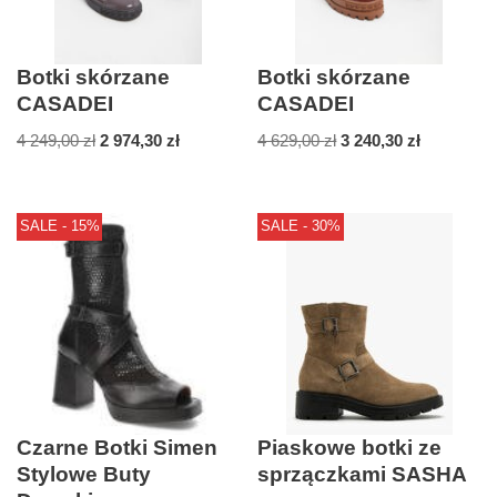
Botki skórzane
Botki skórzane
CASADEI
CASADEI
4 249,00
zł
2 974,30
zł
4 629,00
zł
3 240,30
zł
SALE - 15%
SALE - 30%
Czarne Botki Simen
Piaskowe botki ze
Stylowe Buty
sprzączkami SASHA