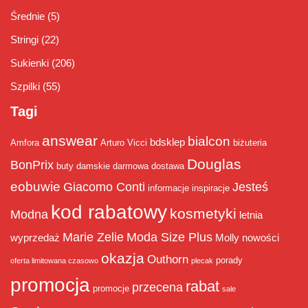
Średnie
(5)
Stringi
(22)
Sukienki
(206)
Szpilki
(55)
Tagi
answear
bialcon
bdsklep
Amfora
Arturo Vicci
biżuteria
Douglas
BonPrix
buty damskie
darmowa dostawa
eobuwie
Giacomo Conti
Jesteś
informacje
inspiracje
kod rabatowy
kosmetyki
Modna
letnia
Marie Zelie
Moda Size Plus
wyprzedaż
Molly
nowości
okazja
Outhorn
porady
oferta limitowana czasowo
plecak
promocja
rabat
przecena
promocje
sale