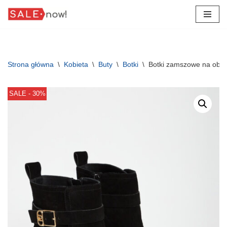
Przejdź
do
treści
Strona główna
\
Kobieta
\
Buty
\
Botki
\
Botki zamszowe na obca
SALE - 30%