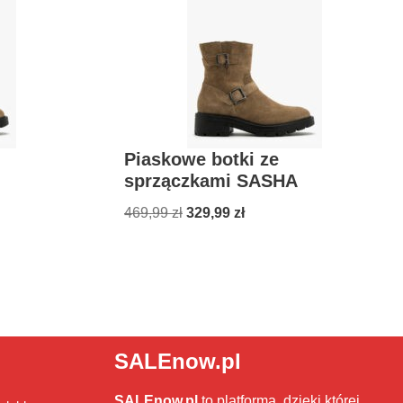
Piaskowe botki ze
sprzączkami SASHA
469,99
zł
329,99
zł
SALEnow.pl
SALEnow.pl
to platforma, dzięki której