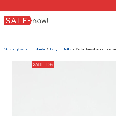
Przejdź
do
treści
Strona główna
\
Kobieta
\
Buty
\
Botki
\
Botki damskie zamszow
SALE - 30%