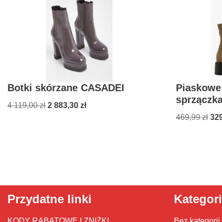
Botki skórzane CASADEI
Piaskowe 
sprzączk
4 119,00
zł
2 883,30
zł
469,99
zł
32
Przydatne linki
Kategor
KODY RABATOWE I ZNIŻKI
Bez kategorii