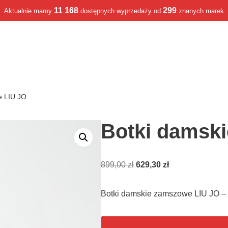
11 168
299
Aktualnie mamy
dostępnych wyprzedaży od
znanych marek
e LIU JO
Botki damsk
899,00
zł
629,30
zł
Botki damskie zamszowe LIU JO –