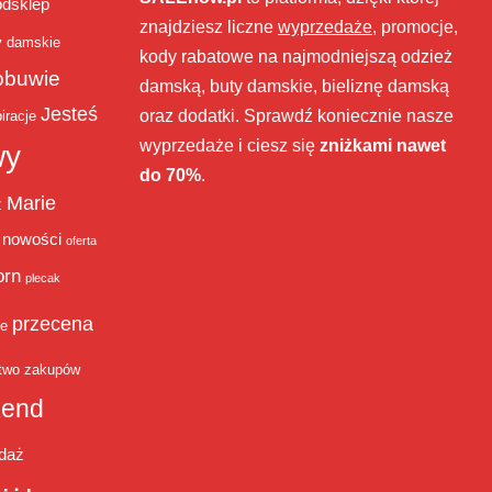
bdsklep
znajdziesz liczne
wyprzedaże
, promocje,
y damskie
kody rabatowe na najmodniejszą odzież
obuwie
damską, buty damskie, bieliznę damską
Jesteś
oraz dodatki. Sprawdź koniecznie nasze
iracje
wyprzedaże i ciesz się
zniżkami nawet
wy
do 70%
.
Marie
ż
nowości
oferta
orn
plecak
przecena
je
two zakupów
end
daż