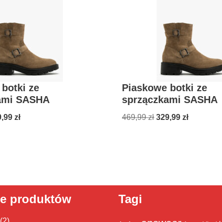
botki ze
Piaskowe botki ze
ami SASHA
sprzączkami SASHA
9,99
zł
469,99
zł
329,99
zł
ie produktów
Tagi
(2)