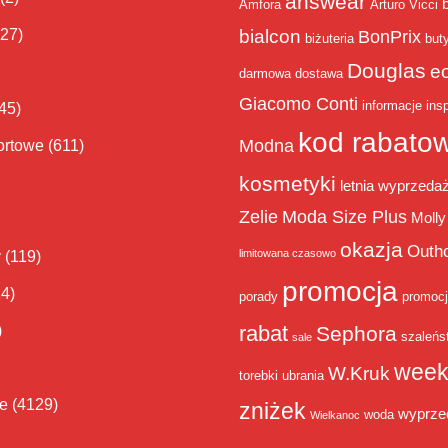
answear
Amfora
Arturo Vicci
bialcon
(27)
BonPrix
biżuteria
but
Douglas
e
darmowa dostawa
Giacomo Conti
informacje
insp
45)
kod rabato
Modna
ortowe
(611)
kosmetyki
letnia wyprzeda
Zelie
Moda Size Plus
Molly
okazja
Outh
limitowana czasowo
y
(119)
promocja
14)
porady
promoc
rabat
)
Sephora
szaleńs
sale
week
W.Kruk
torebki
ubrania
ie
(4129)
zniżek
wyprze
woda
Wielkanoc