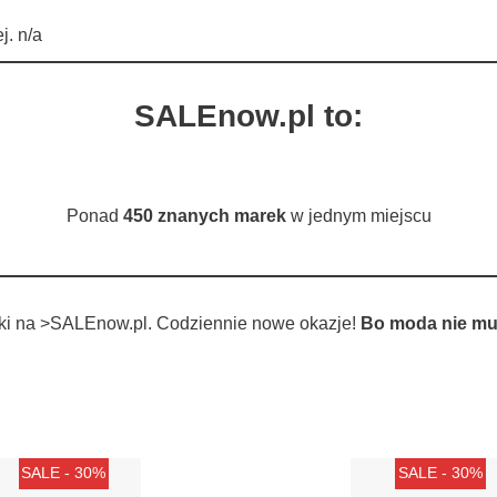
j. n/a
SALEnow.pl to:
Ponad
450 znanych marek
w jednym miejscu
tki na >SALEnow.pl. Codziennie nowe okazje!
Bo moda nie mu
SALE - 30%
SALE - 30%