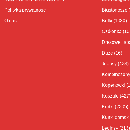
Polityka prywatności
Biustonosze
O nas
Botki
(1080)
Czółenka
(10
Dresowe i sp
Duże
(16)
Jeansy
(423)
Kombinezon
Kopertówki
(
Koszule
(427
Kurtki
(2305)
Kurtki damsk
Leginsy
(213)