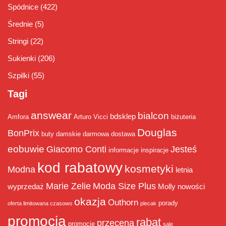
Spódnice
(422)
Średnie
(5)
Stringi
(22)
Sukienki
(206)
Szpilki
(55)
Tagi
answear
bialcon
bdsklep
Amfora
Arturo Vicci
biżuteria
Douglas
BonPrix
buty damskie
darmowa dostawa
eobuwie
Giacomo Conti
Jesteś
informacje
inspiracje
kod rabatowy
kosmetyki
Modna
letnia
Marie Zelie
Moda Size Plus
wyprzedaż
Molly
nowości
okazja
Outhorn
porady
oferta limitowana czasowo
plecak
promocja
rabat
przecena
promocje
sale