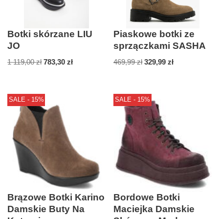
Botki skórzane LIU
Piaskowe botki ze
JO
sprzączkami SASHA
1 119,00
zł
783,30
zł
469,99
zł
329,99
zł
SALE - 15%
SALE - 15%
Brązowe Botki Karino
Bordowe Botki
Damskie Buty Na
Maciejka Damskie