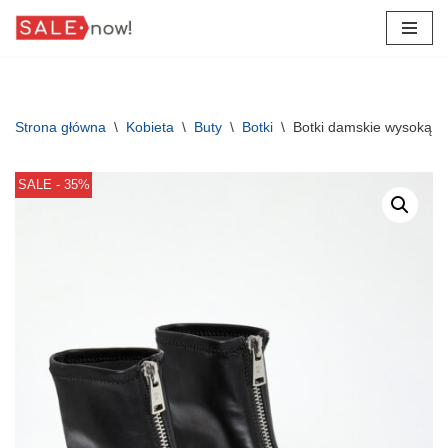
Przejdź
do
treści
Strona główna
\
Kobieta
\
Buty
\
Botki
\
Botki damskie wysoką 
SALE - 35%