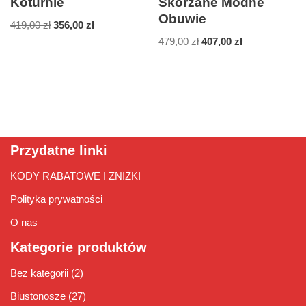
Koturnie
Skórzane Modne
Obuwie
419,00
zł
356,00
zł
479,00
zł
407,00
zł
Przydatne linki
KODY RABATOWE I ZNIŻKI
Polityka prywatności
O nas
Kategorie produktów
Bez kategorii
(2)
Biustonosze
(27)