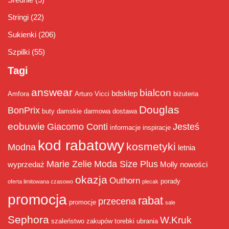
Stringi
(22)
Sukienki
(206)
Szpilki
(55)
Tagi
answear
bialcon
bdsklep
Amfora
Arturo Vicci
biżuteria
Douglas
BonPrix
buty damskie
darmowa dostawa
eobuwie
Giacomo Conti
Jesteś
informacje
inspiracje
kod rabatowy
kosmetyki
Modna
letnia
Marie Zelie
Moda Size Plus
wyprzedaż
Molly
nowości
okazja
Outhorn
porady
oferta limitowana czasowo
plecak
promocja
rabat
przecena
promocje
sale
Sephora
W.Kruk
szaleństwo zakupów
torebki
ubrania