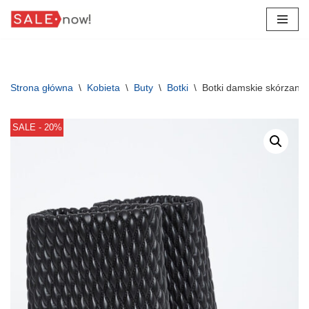
Przejdź
do
treści
Strona główna
\
Kobieta
\
Buty
\
Botki
\
Botki damskie skórzan
SALE - 20%