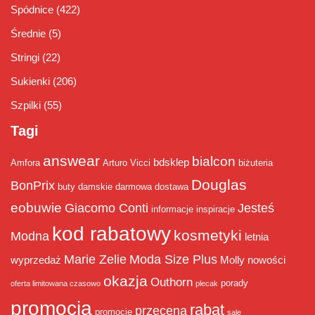
Spódnice
(422)
Średnie
(5)
Stringi
(22)
Sukienki
(206)
Szpilki
(55)
Tagi
answear
bialcon
bdsklep
Amfora
Arturo Vicci
biżuteria
Douglas
BonPrix
buty damskie
darmowa dostawa
eobuwie
Giacomo Conti
Jesteś
informacje
inspiracje
kod rabatowy
kosmetyki
Modna
letnia
Marie Zelie
Moda Size Plus
wyprzedaż
Molly
nowości
okazja
Outhorn
porady
oferta limitowana czasowo
plecak
promocja
rabat
przecena
promocje
sale