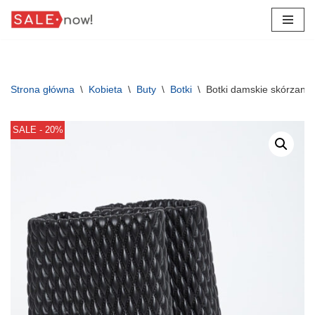
Przejdź
do
treści
Strona główna
\
Kobieta
\
Buty
\
Botki
\
Botki damskie skórzan
SALE - 20%