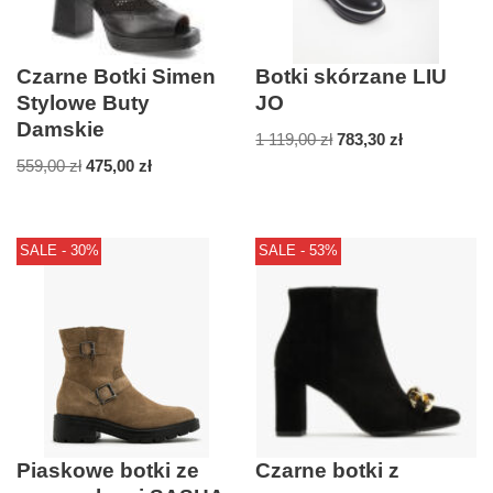
Czarne Botki Simen
Botki skórzane LIU
Stylowe Buty
JO
Damskie
1 119,00
zł
783,30
zł
559,00
zł
475,00
zł
SALE - 30%
SALE - 53%
Piaskowe botki ze
Czarne botki z