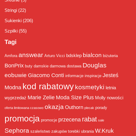
Stringi
(22)
Sukienki
(206)
Szpilki
(55)
Tagi
answear
bialcon
bdsklep
Amfora
Arturo Vicci
biżuteria
Douglas
BonPrix
buty damskie
darmowa dostawa
eobuwie
Giacomo Conti
Jesteś
informacje
inspiracje
kod rabatowy
kosmetyki
Modna
letnia
Marie Zelie
Moda Size Plus
wyprzedaż
Molly
nowości
okazja
Outhorn
porady
oferta limitowana czasowo
plecak
promocja
rabat
przecena
promocje
sale
Sephora
W.Kruk
szaleństwo zakupów
torebki
ubrania