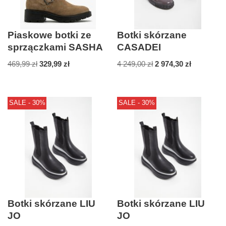
Piaskowe botki ze
Botki skórzane
sprzączkami SASHA
CASADEI
469,99
zł
329,99
zł
4 249,00
zł
2 974,30
zł
SALE - 30%
SALE - 30%
Botki skórzane LIU
Botki skórzane LIU
JO
JO