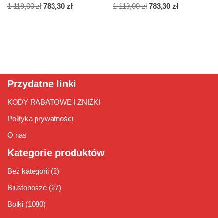
1 119,00
zł
783,30
zł
1 119,00
zł
783,30
zł
Przydatne linki
KODY RABATOWE I ZNIŻKI
Polityka prywatności
O nas
Kategorie produktów
Bez kategorii
(2)
Biustonosze
(27)
Botki
(1080)