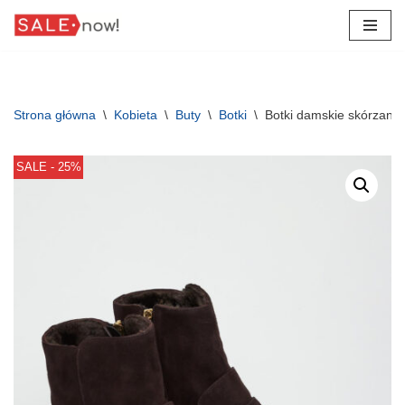
Przejdź
do
treści
Strona główna
\
Kobieta
\
Buty
\
Botki
\
Botki damskie skórzan
SALE - 25%